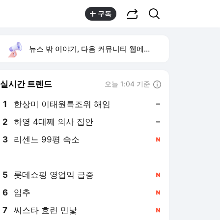
공유하기
검색
구독
뉴스 밖 이야기, 다음 커뮤니티 웹에서 보기
실시간 트렌드
오늘 1:04 기준
툴팁보기
1
한상미 이태원특조위 해임
,유지
2
하영 4대째 의사 집안
,유지
3
리센느 99평 숙소
,신규
4
산업부 기후부 정책공조
,신규
5
롯데쇼핑 영업익 급증
,신규
6
입추
,신규
7
씨스타 효린 민낯
,신규