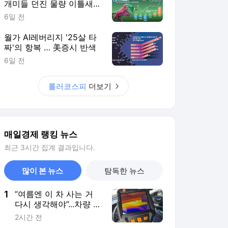
개미들 던진 물량 이틀새
8.5조 쓸어담아
6일 전
월가 AI레버리지 '25살 타
짜'의 항복 … 美증시 반색
6일 전
롤러코스피
더보기
매일경제 랭킹 뉴스
최근 3시간 집계 결과입니다.
많이 본 뉴스
탐독한 뉴스
1
“여름엔 이 차 사는 거
다시 생각해야”...차량 내
부온도, 85도까지 올랐
2시간 전
다