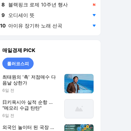
8
블랙핑크 로제 10주년 행사
,신규
9
오디세이 뜻
,하락
10
아이유 장기하 노래 선곡
,하락
매일경제
PICK
롤러코스피
최태원의 '촉' 저점매수 다
음날 상한가
6일 전
日키옥시아 실적 순항 …
"메모리 수급 탄탄"
6일 전
외국인 놀이터 된 국장 …