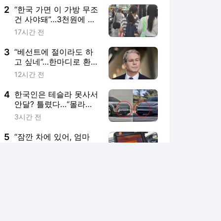
2
“한국 가면 이 가방 무조
건 사야돼”…3천원에 외
국인들 싹쓸이해 간다는
17시간 전
데
3
“베선트에 절이라도 하
고 싶네”…한마디로 환율
잡아준 ‘우군’ 됐다
12시간 전
4
한국인은 테슬라 못사서
안달? 틀렸다…“몰라서
미안” 전기차 판매 1위
3시간 전
는 기아 [세상만車]
5
“잠깐 차에 있어, 엄마
다녀올게”…85.5도 찜통
에 아이 놔두는 셈이라
18시간 전
는데
서비스 바로가기
뉴스
연예
스포츠