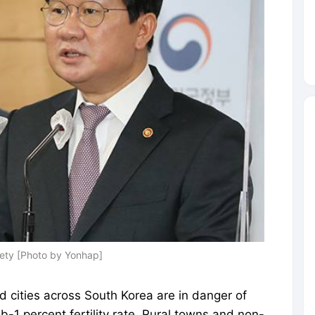
afety [Photo by Yonhap]
d cities across South Korea are in danger of
b-1 percent fertility rate. Rural towns and non-