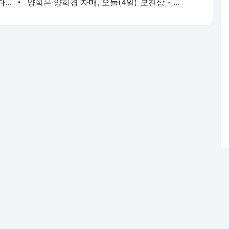
이찬원, 이태원 참사에 "노래 못해요" 했다가 봉변 당했다 - 스타투데이
양희은·양희경 자매, 오늘(4일) 모친상 - 스타투데이