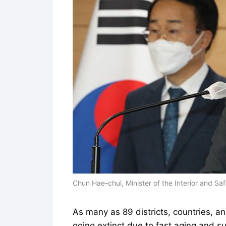
Chun Hae-chul, Minister of the Interior and S
As many as 89 districts, countries, an
going extinct due to fast aging and su