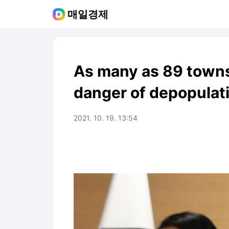
매일경제
As many as 89 towns
danger of depopulat
2021. 10. 19. 13:54