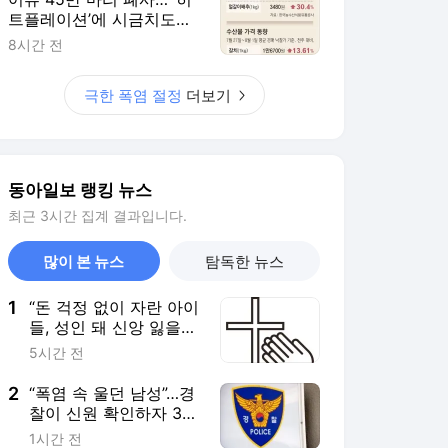
많이 본 뉴스
탐독한 뉴스
1
“돈 걱정 없이 자란 아이
들, 성인 돼 신앙 잃을
가능성 더 높았다”…10
5시간 전
년 추적연구
2
“폭염 속 울던 남성”…경
찰이 신원 확인하자 30
년 전 실종자였다
1시간 전
3
[단독]“광주 군공항 제1
전투비행단 이전에 최소
3년 걸릴듯”
8시간 전
4
과천경마장 그린벨트 해
제 절차 진행중… 용산
등 서울은 진통
8시간 전
5
응급실 난동범 1초만에
제압…주짓수 고수 간호
사
5시간 전