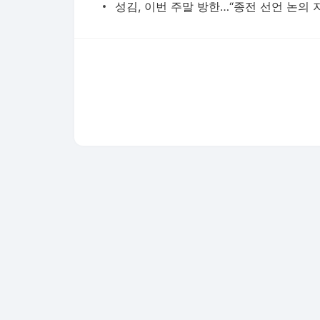
다음뉴스 서비스안내
24시간 뉴스센터
공지사항
기사배열책임자 : 임광욱
청소년보호책임자 : 이호원
뉴스 기사에 대한 저작권 및 법적 책임은 자료제공사 또는
© Daum Corp.