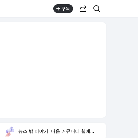
공유하기
검색
구독
뉴스 밖 이야기, 다음 커뮤니티 웹에서 보기
실시간 트렌드
오늘 3:39 기준
툴팁보기
1
손서연 U17 여자배구 승리
,신규
2
유병호 구속기소
,하락
3
하영 4대째 의사 집안
,상승
4
임성근 채상병 순직 책임
,신규
5
나솔사계
,신규