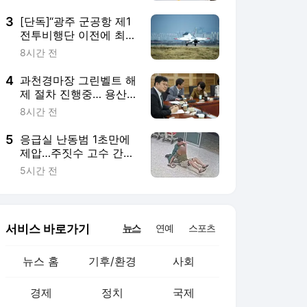
서비스 바로가기
뉴스
연예
스포츠
뉴스 홈
기후/환경
사회
경제
정치
국제
문화
IT/과학
인물
지식/칼럼
연재
배열설명서