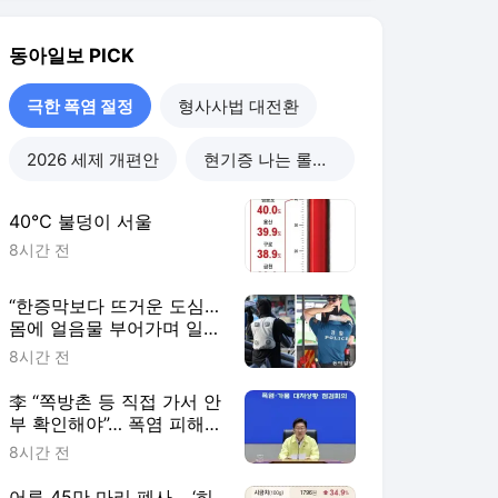
“한증막보다 뜨거운 도심…
몸에 얼음물 부어가며 일
해”
8시간 전
李 “쪽방촌 등 직접 가서 안
부 확인해야”… 폭염 피해
최소화에 행정력 총동원 주
8시간 전
문
어류 45만 마리 폐사… ‘히
트플레이션’에 시금치도
111% 폭등
8시간 전
극한 폭염 절정
더보기
동아일보 랭킹 뉴스
최근 3시간 집계 결과입니다.