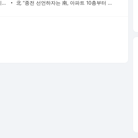
성김, 이번 주말 방한…“종전 선언 논의 지속 고대”
北 “종전 선언하자는 南, 아파트 10층부터 짓겠다는 격”
서비스 약관/정책
 글쓴이에 있으며, Daum의 입장과 다를 수 있습니다.