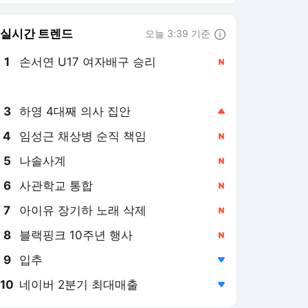
6
사관학교 통합
,신규
7
아이유 장기하 노래 삭제
,신규
8
블랙핑크 10주년 행사
,신규
9
입추
,하락
10
네이버 2분기 최대매출
,하락
동아일보
PICK
극한 폭염 절정
형사사법 대전환
2026 세제 개편안
현기증 나는 롤러코스피
40℃ 불덩이 서울
8시간 전