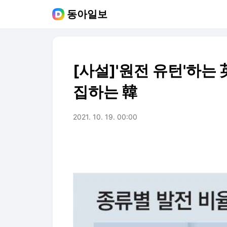
동아일보
[사설]'원전 유턴'하는
집하는 韓
2021. 10. 19. 00:00