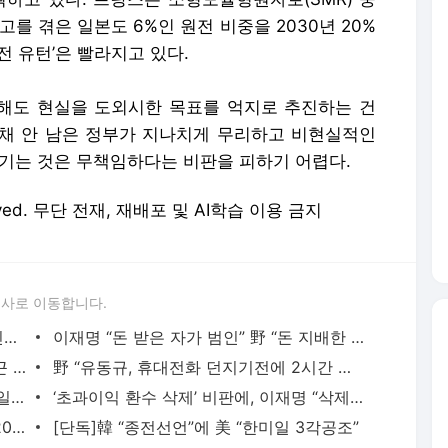
를 겪은 일본도 6%인 원전 비중을 2030년 20%
전 유턴’은 빨라지고 있다.
 해도 현실을 도외시한 목표를 억지로 추진하는 건
 채 안 남은 정부가 지나치게 무리하고 비현실적인
넘기는 것은 무책임하다는 비판을 피하기 어렵다.
eserved. 무단 전재, 재배포 및 AI학습 이용 금지
론사로 이동합니다.
이재명에게 줬다는 ‘조폭 돈뭉치’ 사진, 진위 논란
이재명 “돈 받은 자가 범인” 野 “돈 지배한 자가 그분”
이재명 “유동규에 배신감… 정진상은 측근 맞다”
野 “유동규, 휴대전화 던지기전에 2시간 통화”, 李 “난 안해… 체포 보고 받았는지는 모르겠
[사설]“성과는 내 공로고 불법은 모르는 일이냐” 추궁당한 이재명
‘초과이익 환수 삭제’ 비판에, 이재명 “삭제 아닌 ‘조항 추가’ 안받아준것”
[단독]軍, 음속 5~7배 극초음속 미사일 2030년대 초 실전배치
[단독]韓 “종전선언”에 美 “한미일 3각공조”