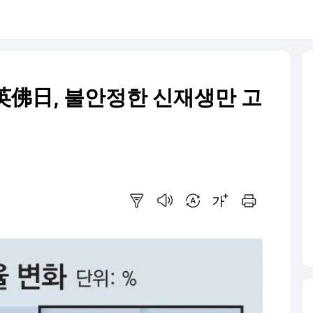
 英佛日, 불안정한 신재생만 고
요약보기
음성으로 듣기
번역 설정
글씨크기 조절하기
인쇄하기