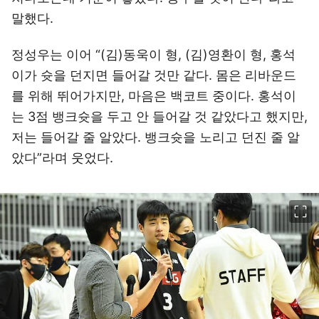
말했다.
정성우는 이어 “(김)동욱이 형, (김)영환이 형, 홍석
이가 슛을 던지면 들어갈 것만 같다. 몸은 리바운드
를 위해 뛰어가지만, 마음은 백코트 중이다. 홍석이
는 3점 뱅크슛을 두고 안 들어갈 것 같았다고 했지만,
저는 들어갈 줄 알았다. 뱅크슛을 노리고 던진 줄 알
았다”라며 웃었다.
이미지 크게 보기