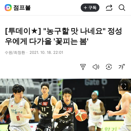
공유하기
통합검색
점프볼
구독
[투데이★] "농구할 맛 나네요" 정성
우에게 다가올 '꽃피는 봄'
수원/최창환
2021. 10. 18. 22:01
요약보기
음성으로 듣기
번역 설정
글씨크기 조절하기
이미지 크게 보기