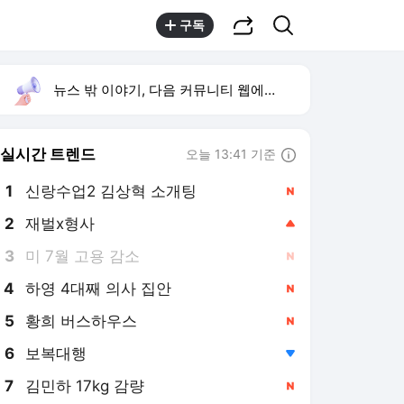
공유하기
검색
구독
뉴스 밖 이야기, 다음 커뮤니티 웹에서 보기
실시간 트렌드
오늘 13:41 기준
툴팁보기
1
신랑수업2 김상혁 소개팅
,신규
2
재벌x형사
,상승
3
미 7월 고용 감소
,신규
4
하영 4대째 의사 집안
,신규
5
황희 버스하우스
,신규
6
보복대행
,하락
7
김민하 17kg 감량
,신규