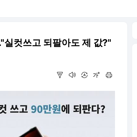
."실컷쓰고 되팔아도 제 값?"
요약보기
음성으로 듣기
번역 설정
글씨크기 조절하기
인쇄하기