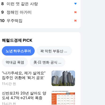
8
이런 엿 같은 사랑
,하락
9
정해인 아가미
,신규
10
우주떡집
,신규
헤럴드경제
PICK
노년 하우스푸어
꽉 막힌 부동산 공급
역대급 폭염
美·日 엔화 공식 개입
“나가주세요, 제가 살게요”
집주인 귀환에 ‘퇴거 공포’
11시간 전
신반포2차 20년 살아도 양
도세 4.7억→21.4억 폭증
11시간 전