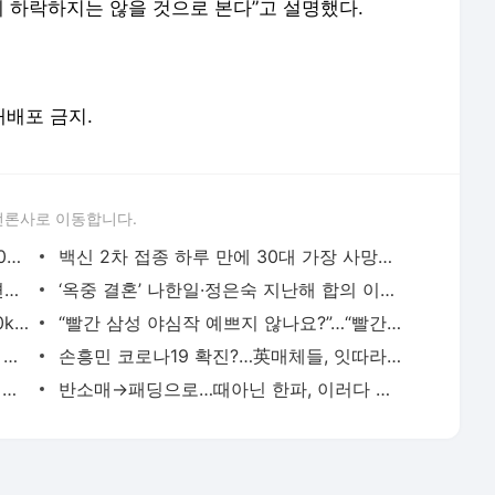
게 하락하지는 않을 것으로 본다”고 설명했다.
 재배포 금지.
언론사로 이동합니다.
"샤워할 때 시아버지가 욕실 문 벌컥"…40대 며느리의 호소
백신 2차 접종 하루 만에 30대 가장 사망…두 아이들 “아빠 어디 갔어?”
20대 만취女에 폭행당한 피해자 “아주 편히 또 술먹어, 사람 맞나”
‘옥중 결혼’ 나한일·정은숙 지난해 합의 이혼…“잘살아 보려고 했는데”
“한때 86kg였던 옥주현은 잊어줘~”... ‘30kg 감량’ 美친 각선미
“빨간 삼성 야심작 예쁘지 않나요?”…“빨간 고무 대야 같다”혹평
노엘, 사건 사고와 그만 멀어졌으면 싶은 스타 1위…2·3위는 권민아·이병헌
손흥민 코로나19 확진?…英매체들, 잇따라 뉴캐슬전 결장 전망
“실제 이렇게 생겼다?” 삼성,차기 전략폰 추정 영상 나왔다
반소매→패딩으로…때아닌 한파, 이러다 가을 없어지나?