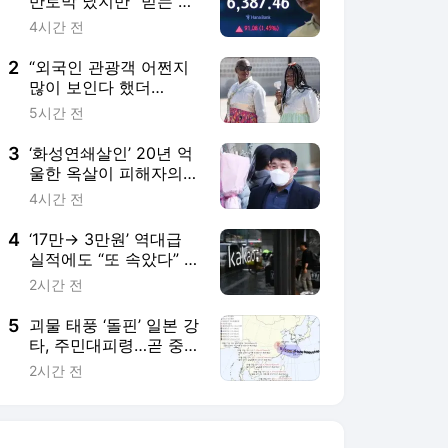
반토막 났지만 “믿는 건
반도체”…개미들 폭풍 매
4시간 전
수 [투자360]
2
“외국인 관광객 어쩐지
많이 보인다 했더
니…”여행수지, 69분기
5시간 전
만에 흑자 달성
3
‘화성연쇄살인’ 20년 억
울한 옥살이 피해자의
일침…檢 보완수사 폐지
4시간 전
“자유당 시대로 돌아가
는 것 같다” [세상&]
4
‘17만→ 3만원’ 역대급
실적에도 “또 속았다” 아
우성…국민메신저, 왜?
2시간 전
5
괴물 태풍 ‘돌핀’ 일본 강
타, 주민대피령…곧 중국
상하이 접근
2시간 전