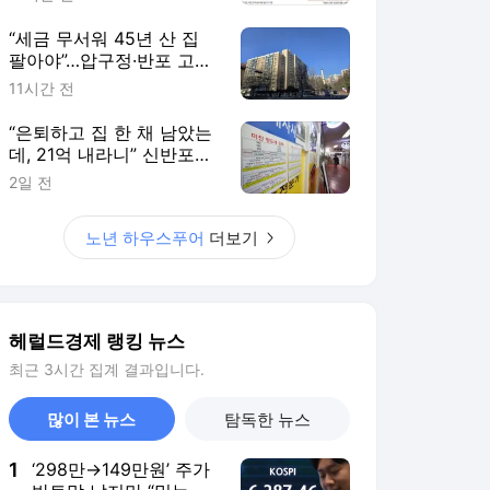
“세금 무서워 45년 산 집
팔아야”…압구정·반포 고령
층 울분
11시간 전
“은퇴하고 집 한 채 남았는
데, 21억 내라니” 신반포2
차 20년 살아도 양도세 5
2일 전
배 뛴다 [부동산360]
노년 하우스푸어
더보기
헤럴드경제 랭킹 뉴스
최근 3시간 집계 결과입니다.
많이 본 뉴스
탐독한 뉴스
1
‘298만→149만원’ 주가