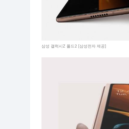
삼성 갤럭시Z 폴드2 [삼성전자 제공]