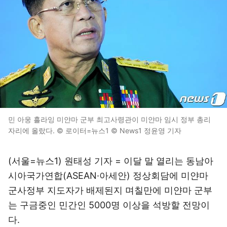
민 아웅 흘라잉 미얀마 군부 최고사령관이 미얀마 임시 정부 총리
자리에 올랐다. © 로이터=뉴스1 © News1 정윤영 기자
(서울=뉴스1) 원태성 기자 = 이달 말 열리는 동남아
시아국가연합(ASEAN·아세안) 정상회담에 미얀마
군사정부 지도자가 배제된지 며칠만에 미얀마 군부
는 구금중인 민간인 5000명 이상을 석방할 전망이
다.