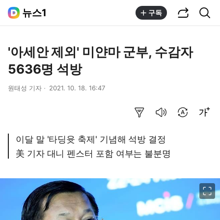
공유하기
통합검색
뉴스1
구독
'아세안 제외' 미얀마 군부, 수감자
5636명 석방
원태성 기자
2021. 10. 18. 16:47
요약보기
음성으로 듣기
번역 설정
글씨크기 조절하기
이달 말 '타딩윳 축제' 기념해 석방 결정
美 기자 대니 펜스터 포함 여부는 불분명
이미지 크게 보기