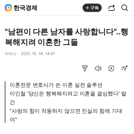
공유하기
통합검색
한국경제
구독
"남편이 다른 남자를 사랑합니다"..행
복해지려 이혼한 그들
이미나
2021. 10. 18. 14:47
요약보기
음성으로 듣기
번역 설정
글씨크기 조절하기
이혼전문 변호사가 쓴 이혼 실전 솔루션
이인철 '당신은 행복해지려고 이혼을 결심했다' 발
간
"사랑의 힘이 작동하지 않으면 진실의 힘에 기대
야"