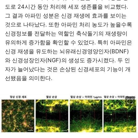
그 결과 아파민 성분은 신경 재생에 효과를 보이는
것으로 나타났다. 또한 아파민 처리 농도가 높을수록
신경정보를 전달하는 역할인 축삭돌기의 재생량이
유의하게 증가함을 확인할 수 있었다. 특히 아파민은
신경 재생을 유도하는 뇌유래신경영양인자(BDNF)
와 신경성장인자(NGF)의 생성도 증가시켰다. 두 인
자가 늘어났다는 것은 손상된 신경세포의 기능이 개
선됐음을 의미한다.
이미지 크게 보기
고배율 현미경 관찰 상 손상을 가한 신경세포와 비교해 아파민을