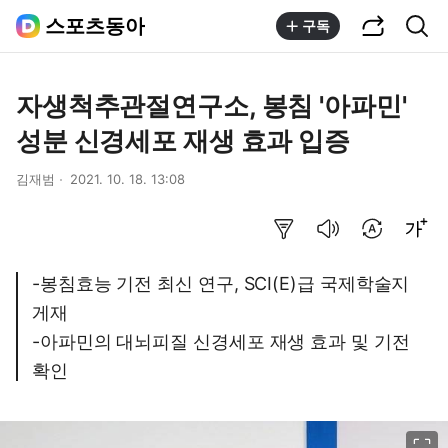
공유하기
통합검색
스포츠동아
구독
자생척추관절연구소, 봉침 '아파민'
성분 신경세포 재생 효과 입증
김재범
2021. 10. 18. 13:08
요약보기
음성으로 듣기
번역 설정
글씨크기 조절하기
-봉침효능 기전 최신 연구, SCI(E)급 국제학술지
게재
-아파민의 대뇌피질 신경세포 재생 효과 및 기전
확인
이미지 크게 보기