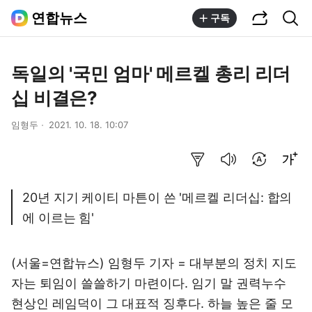
공유하기
통합검색
연합뉴스
구독
독일의 '국민 엄마' 메르켈 총리 리더
십 비결은?
임형두
2021. 10. 18. 10:07
요약보기
음성으로 듣기
번역 설정
글씨크기 조절하기
20년 지기 케이티 마튼이 쓴 '메르켈 리더십: 합의
에 이르는 힘'
(서울=연합뉴스) 임형두 기자 = 대부분의 정치 지도
자는 퇴임이 쓸쓸하기 마련이다. 임기 말 권력누수
현상인 레임덕이 그 대표적 징후다. 하늘 높은 줄 모