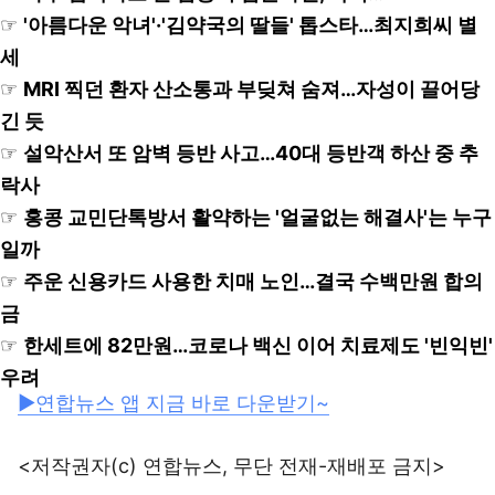
☞
'아름다운 악녀'·'김약국의 딸들' 톱스타…최지희씨 별
세
☞
MRI 찍던 환자 산소통과 부딪쳐 숨져…자성이 끌어당
긴 듯
☞
설악산서 또 암벽 등반 사고…40대 등반객 하산 중 추
락사
☞
홍콩 교민단톡방서 활약하는 '얼굴없는 해결사'는 누구
일까
☞
주운 신용카드 사용한 치매 노인…결국 수백만원 합의
금
☞
한세트에 82만원…코로나 백신 이어 치료제도 '빈익빈'
우려
▶연합뉴스 앱 지금 바로 다운받기~
<저작권자(c) 연합뉴스, 무단 전재-재배포 금지>