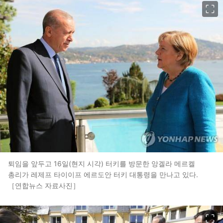
이미지 크게 보기
퇴임을 앞두고 16일(현지 시각) 터키를 방문한 앙겔라 메르켈
총리가 레제프 타이이프 에르도안 터키 대통령을 만나고 있다.
［연합뉴스 자료사진］
이미지 크게 보기