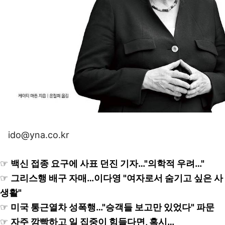
ido@yna.co.kr
☞
백신 접종 요구에 사표 던진 기자…"의학적 우려…"
☞
그리스행 배구 자매…이다영 "여자로서 숨기고 싶은 사
생활"
☞
미국 통근열차 성폭행…"승객들 보고만 있었다" 파문
☞
자주 깜빡하고 일 집중이 힘들다면, 혹시…