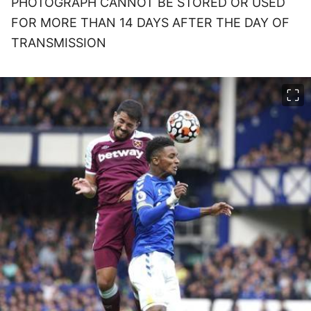
PHOTOGRAPH CANNOT BE STORED OR USED
FOR MORE THAN 14 DAYS AFTER THE DAY OF
TRANSMISSION
이미지 크게 보기