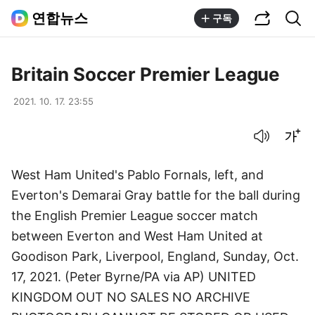
공유하기
통합검색
연합뉴스
구독
Britain Soccer Premier League
2021. 10. 17. 23:55
음성으로 듣기
글씨크기 조절하기
West Ham United's Pablo Fornals, left, and
Everton's Demarai Gray battle for the ball during
the English Premier League soccer match
between Everton and West Ham United at
Goodison Park, Liverpool, England, Sunday, Oct.
17, 2021. (Peter Byrne/PA via AP) UNITED
KINGDOM OUT NO SALES NO ARCHIVE