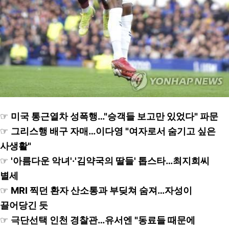
☞
미국 통근열차 성폭행…"승객들 보고만 있었다" 파문
☞
그리스행 배구 자매…이다영 "여자로서 숨기고 싶은
사생활"
☞
'아름다운 악녀'·'김약국의 딸들' 톱스타…최지희씨
별세
☞
MRI 찍던 환자 산소통과 부딪쳐 숨져…자성이
끌어당긴 듯
☞
극단선택 인천 경찰관…유서엔 "동료들 때문에