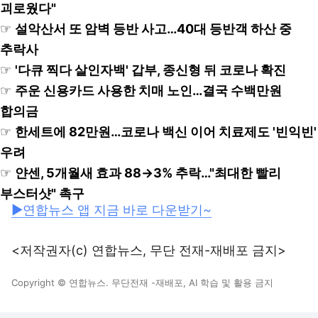
괴로웠다"
☞
설악산서 또 암벽 등반 사고…40대 등반객 하산 중
추락사
☞
'다큐 찍다 살인자백' 갑부, 종신형 뒤 코로나 확진
☞
주운 신용카드 사용한 치매 노인…결국 수백만원
합의금
☞
한세트에 82만원…코로나 백신 이어 치료제도 '빈익빈'
우려
☞
얀센, 5개월새 효과 88→3% 추락…"최대한 빨리
부스터샷" 촉구
▶연합뉴스 앱 지금 바로 다운받기~
<저작권자(c) 연합뉴스, 무단 전재-재배포 금지>
Copyright © 연합뉴스. 무단전재 -재배포, AI 학습 및 활용 금지