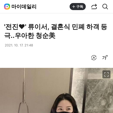
공유하기
통합검색
마이데일리
구독
'전진♥' 류이서, 결혼식 민폐 하객 등
극..우아한 청순美
2021. 10. 17. 21:48
번역 설정
글씨크기 조절하기
이미지 크게 보기