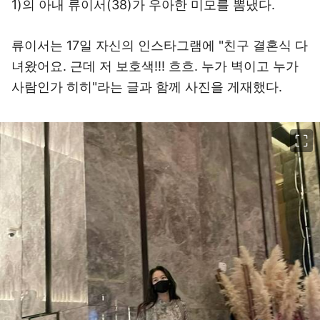
1)의 아내 류이서(38)가 우아한 미모를 뽐냈다.
류이서는 17일 자신의 인스타그램에 "친구 결혼식 다
녀왔어요. 근데 저 보호색!!! 흐흐. 누가 벽이고 누가
사람인가 히히"라는 글과 함께 사진을 게재했다.
이미지 크게 보기