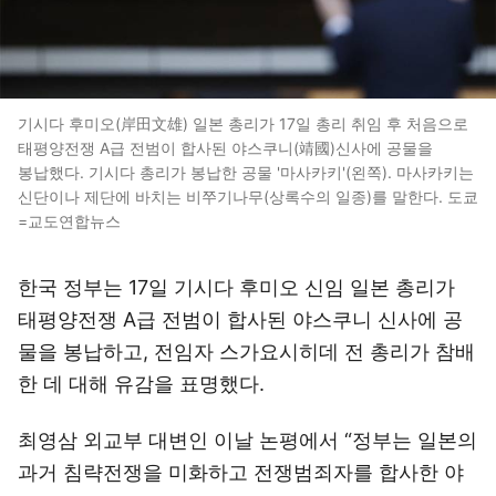
기시다 후미오(岸田文雄) 일본 총리가 17일 총리 취임 후 처음으로
태평양전쟁 A급 전범이 합사된 야스쿠니(靖國)신사에 공물을
봉납했다. 기시다 총리가 봉납한 공물 '마사카키'(왼쪽). 마사카키는
신단이나 제단에 바치는 비쭈기나무(상록수의 일종)를 말한다. 도쿄
=교도연합뉴스
한국 정부는 17일 기시다 후미오 신임 일본 총리가
태평양전쟁 A급 전범이 합사된 야스쿠니 신사에 공
물을 봉납하고, 전임자 스가요시히데 전 총리가 참배
한 데 대해 유감을 표명했다.
최영삼 외교부 대변인 이날 논평에서 “정부는 일본의
과거 침략전쟁을 미화하고 전쟁범죄자를 합사한 야