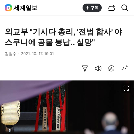
공유하기
통합검색
세계일보
구독
외교부 "기시다 총리, '전범 합사' 야
스쿠니에 공물 봉납.. 실망"
김범수
2021. 10. 17. 19:01
요약보기
음성으로 듣기
번역 설정
글씨크기 조절하기
이미지 크게 보기