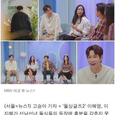
MBN 제공 © 뉴스1
(서울=뉴스1) 고승아 기자 = '돌싱글즈2' 이혜영, 이
지혜가 선남선녀 돌싱들의 등장에 흥분을 감추지 못