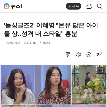
공유하기
통합검색
뉴스1
구독
'돌싱글즈2' 이혜영 "온유 닮은 아이
돌 상..성격 내 스타일" 흥분
고승아 기자
2021. 10. 17. 15:51
요약보기
음성으로 듣기
번역 설정
글씨크기 조절하기
이미지 크게 보기