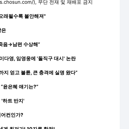
.chosun.com/)
, 무단 전재 및 재배포 금지
 "오래될수록 불안해져"
답은
한 죽음→남편 수상해”
 이다영, 임영웅에 '돌직구 대시' 논란
지 얻고 불륜, 큰 충격에 실명 왔다”
“윤은혜 얘기는?”
'하트 반지'
에어컨인가?