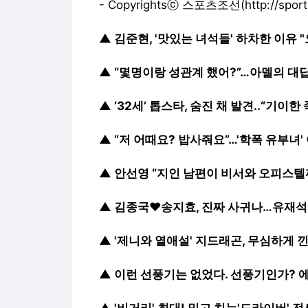
- Copyrightsⓒ
스포츠조선(http://sports
▲
김준현, '맛있는 녀석들' 하차한 이유
▲
“몇명이랑 성관계 했어?”…아델의 대
▲
‘32세’ 톱스타, 숨진 채 발견..“기이
▲
“저 어때요? 밥사줘요”…'학폭 유부녀'
▲
안선영 “지인 남편이 비서와 오피스텔까
▲
김종국♥송지효, 진짜 사귀나…유재석 
▲
'제니와 열애설' 지드래곤, 무심하게 낀 
▲
이런 선풍기는 없었다. 선풍기인가? 