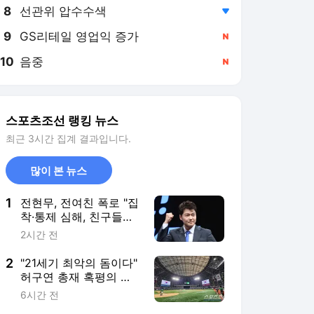
8
선관위 압수수색
,하락
9
GS리테일 영업익 증가
,신규
10
음중
,신규
스포츠조선 랭킹 뉴스
최근 3시간 집계 결과입니다.
많이 본 뉴스
1
전현무, 전여친 폭로 "집
착·통제 심해, 친구들과
인연까지 끊어"(내가만
2시간 전
난사이코패스)
2
"21세기 최악의 돔이다"
허구연 총재 혹평의 고
척돔, '살인 폭염' 시대
6시간 전
최고의 야구장이다