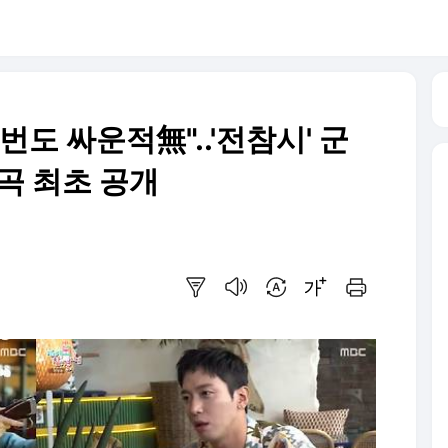
번도 싸운적無"..'전참시' 군
곡 최초 공개
요약보기
음성으로 듣기
번역 설정
글씨크기 조절하기
인쇄하기