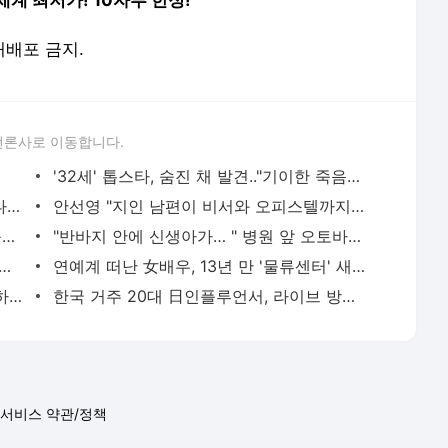
세계 최저가! 10자루 한정!
 재배포 금지.
언론사로 이동합니다.
'32세' 톱스타, 숨진 채 발견.."기이한 죽음→남편 수상해"
"저 어때요? 밥사줘요"..'학폭 유부녀' 이다영, 임영웅에 '돌직구 대시' 논란
안선영 "지인 남편이 비서와 오피스텔까지 얻고 불륜, 큰 충격에 실명 왔다"
김종국♥송지효, 진짜 사귀나..유재석 "윤은혜 얘기는?"
"반바지 안에 신생아가… " 병원 앞 오토바이에서 출산
튜버' 배인규 대표, 숨진채 발견..이혼→마약 투약 혐의후 우울증 앓아
연예계 떠난 女배우, 13년 만 '물류센터' 새벽 알바 포착 "지옥 같았다"
정재용 "'불화설' 김창열에 전화해라" 이하늘 제안에 단호한 거절
한국 거주 20대 日인플루언서, 라이브 방송 도중 사망..시청자들 목격 '충격'
서비스 약관/정책