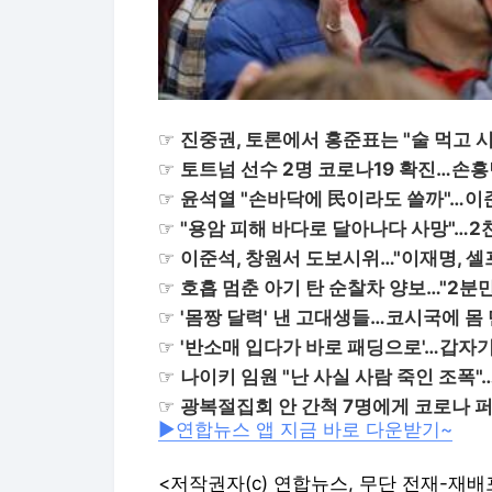
☞
진중권, 토론에서 홍준표는 "술 먹고 
☞
토트넘 선수 2명 코로나19 확진…손흥
☞
윤석열 "손바닥에 民이라도 쓸까"…이준
☞
"용암 피해 바다로 달아나다 사망"…2
☞
이준석, 창원서 도보시위…"이재명, 
☞
호흡 멈춘 아기 탄 순찰차 양보…"2분
☞
'몸짱 달력' 낸 고대생들…코시국에 몸
☞
'반소매 입다가 바로 패딩으로'…갑자
☞
나이키 임원 "난 사실 사람 죽인 조폭
☞
광복절집회 안 간척 7명에게 코로나 
▶연합뉴스 앱 지금 바로 다운받기~
<저작권자(c) 연합뉴스, 무단 전재-재배