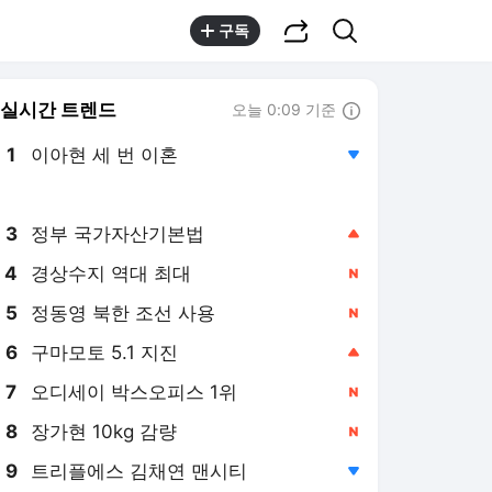
공유하기
검색
구독
실시간 트렌드
오늘 0:09 기준
툴팁보기
1
이아현 세 번 이혼
,하락
2
카카오 2분기 최대
,신규
3
정부 국가자산기본법
,상승
4
경상수지 역대 최대
,신규
5
정동영 북한 조선 사용
,신규
6
구마모토 5.1 지진
,상승
7
오디세이 박스오피스 1위
,신규
8
장가현 10kg 감량
,신규
9
트리플에스 김채연 맨시티
,하락