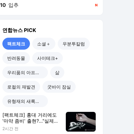
10
입추
,신규
연합뉴스
PICK
팩트체크
소셜＋
우분투칼럼
반려동물
사이테크+
우리품의 아프리카인
삶
로컬의 재발견
굿바이 잠실
유형재의 새록새록
[팩트체크] 홍대 거리에도
'마약 좀비' 출현?…"실제
신고·검거 없어"
2시간 전