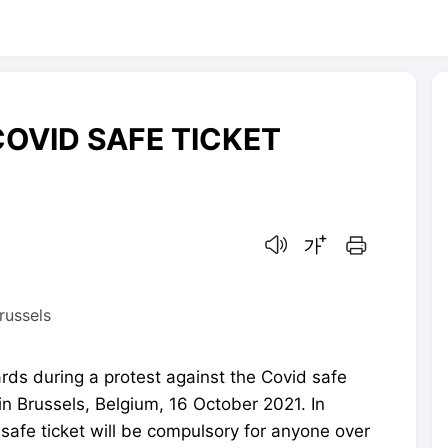
OVID SAFE TICKET
음성으로 듣기
글씨크기 조절하기
인쇄하기
russels
ds during a protest against the Covid safe
 in Brussels, Belgium, 16 October 2021. In
safe ticket will be compulsory for anyone over