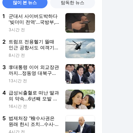
많이 본 뉴스
탐독한 뉴스
1
군대서 사이버도박하다
'빚더미 전역'…국방부,
자진신고제 검토
3시간 전
2
트럼프 전용헬기 뜰때
인근 공항서도 여객기
이륙…아찔한 순간
8시간 전
3
李대통령 이어 외교장관
까지…정동영 대북구상
에 힘빠지나(종합)
13시간 전
4
급성뇌출혈로 떠난 딸과
의 약속…6년째 모발 기
부하는 경찰관
16시간 전
5
법제처장 "檢수사권은
원래 한시 조치…수사·기
소 분리가 원칙"
4시간 전