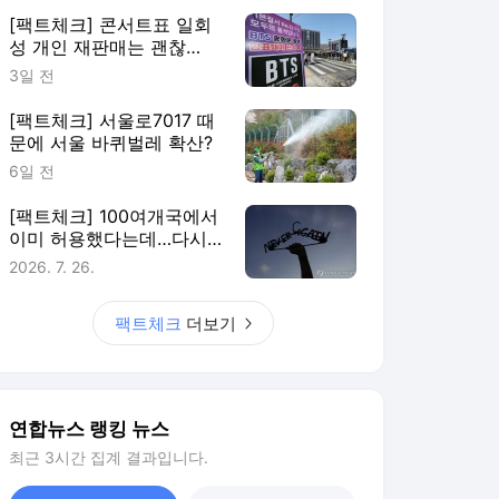
[팩트체크] 콘서트표 일회
성 개인 재판매는 괜찮
다?…정가 2배이상이면 제
3일 전
재
[팩트체크] 서울로7017 때
문에 서울 바퀴벌레 확산?
6일 전
[팩트체크] 100여개국에서
이미 허용했다는데…다시
관심받는 먹는 낙태약
2026. 7. 26.
팩트체크
더보기
연합뉴스 랭킹 뉴스
최근 3시간 집계 결과입니다.