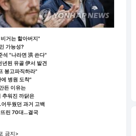
시비거는 할아버지"
민 가능성?
석 "나라면 洪 쓴다"
천년된 유골 伊서 발견
셀프 봉고파직하라"
만에 병원 도착"
 만든 이유는
기 추워진 까닭은
"…어두웠던 과거 고백
퍼뜨린 70대…결국
포 금지>