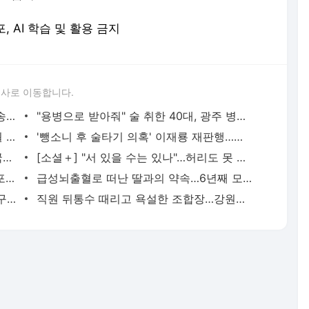
포, AI 학습 및 활용 금지
론사로 이동합니다.
용산 거주 일본인 인플루언서, 라이브방송 도중 사망 | 연합뉴스
"용병으로 받아줘" 술 취한 40대, 광주 병무청 주차장서 난동 | 연합뉴스
아내 가출에 성매매 여성과 음주후 3개월 아들 살해한 30대 중형 | 연합뉴스
'뺑소니 후 술타기 의혹' 이재룡 재판행…음주운전 혐의는 제외 | 연합뉴스
군대서 사이버도박하다 '빚더미 전역'…국방부, 자진신고제 검토 | 연합뉴스
[소셜＋] "서 있을 수는 있나"…허리도 못 펴는 미화원 쪽방 휴게실 논란 | 연합뉴스
호수 뛰어들어 19개월 아이 구한 60대, 포상금 나눔까지 | 연합뉴스
급성뇌출혈로 떠난 딸과의 약속…6년째 모발 기부하는 경찰관 | 연합뉴스
조세심판원, 유연석 '30억 세금' 불복 청구 기각 | 연합뉴스
직원 뒤통수 때리고 욕설한 조합장…강원농협, 징계 검토 | 연합뉴스