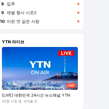
8
입추
,신규
9
재벌 형사 시즌2
,신규
10
이런 엿 같은 사랑
,신규
YTN 라이브
LIVE
[LIVE] 대한민국 24시간 뉴스채널 YTN
42명 시청 중
4개월 전