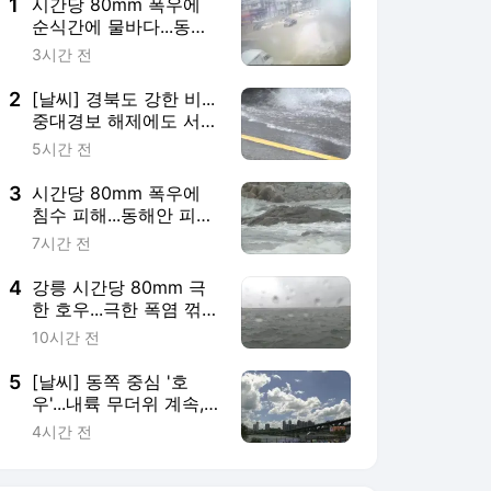
1
시간당 80mm 폭우에
순식간에 물바다...동해
안 피해 속출
3시간 전
2
[날씨] 경북도 강한 비...
중대경보 해제에도 서쪽
폭염 계속
5시간 전
3
시간당 80mm 폭우에
침수 피해...동해안 피서
객 '주의'
7시간 전
4
강릉 시간당 80mm 극
한 호우...극한 폭염 꺾였
지만 더위 계속
10시간 전
5
[날씨] 동쪽 중심 '호
우'...내륙 무더위 계속,
내일 서울 33℃
4시간 전