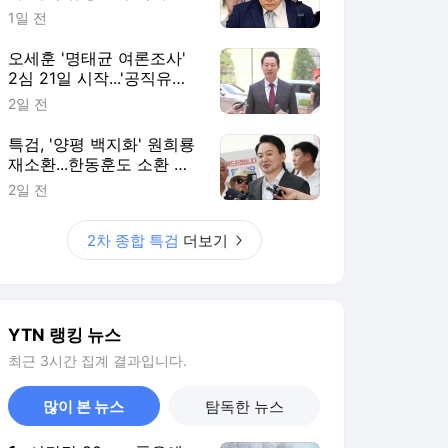
1일 전
오세훈 '명태균 여론조사'
2심 21일 시작...'공직유지'
관건
2일 전
특검, '양평 백지화' 원희룡
재소환...한동훈도 소환 통
보
2일 전
2차 종합 특검
더보기
YTN 랭킹 뉴스
최근 3시간 집계 결과입니다.
많이 본 뉴스
탐독한 뉴스