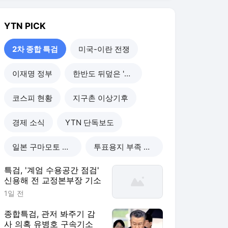
YTN
PICK
2차 종합 특검
미국-이란 전쟁
이재명 정부
한반도 뒤덮은 '폭염'
코스피 현황
지구촌 이상기후
경제 소식
YTN 단독보도
일본 구마모토 강진
투표용지 부족 사태
특검, '계엄 수용공간 점검'
신용해 전 교정본부장 기소
1일 전
종합특검, 관저 봐주기 감
사 의혹 유병호 구속기소