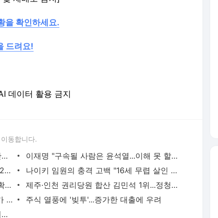
현황을 확인하세요.
을 드려요!
 AI 데이터 활용 금지
 이동합니다.
다큐 촬영 중 "내가 죽였지" 자인...21년만에 죄값 받았다
이재명 "구속될 사람은 윤석열...이해 못 할 우연 많아"
음주운전 사고로 재판 중 또 음주운전한 20대 항소심에서 감형
나이키 임원의 충격 고백 "16세 무렵 살인 저질렀다"
축구협회, 손흥민 감염 가능성에 촉각..."확인 중"
제주·인천 권리당원 합산 김민석 1위...정청래 2위 [현장영상+]
클로드가 10분 만에 사내망 해킹..."99%가 뚫린다"
주식 열풍에 '빚투'...증가한 대출에 우려
트럼프 '무기 부족' 유출자 색출 지시..."여론 악화는 공화당 탓"