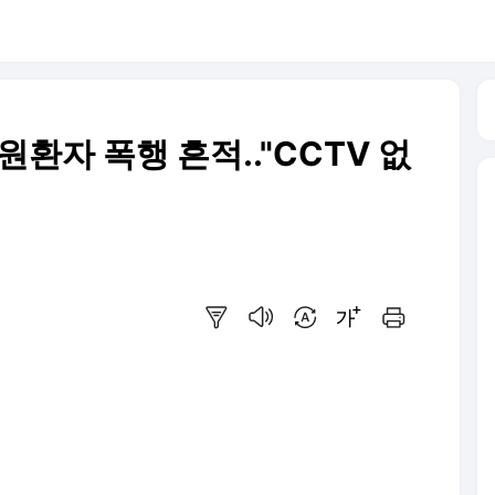
원환자 폭행 흔적.."CCTV 없
요약보기
음성으로 듣기
번역 설정
글씨크기 조절하기
인쇄하기