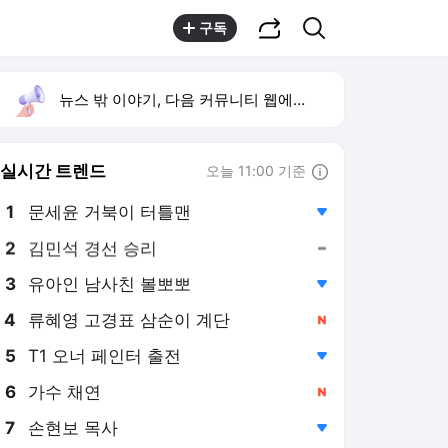
공유하기
검색
구독
뉴스 밖 이야기, 다음 커뮤니티 웹에서 보기
실시간 트렌드
오늘 11:00 기준
툴팁보기
1
문세윤 거북이 터틀맨
,하락
2
김민석 경선 승리
,유지
3
유아인 남사친 볼뽀뽀
,하락
4
류혜영 고경표 삼순이 계단
,신규
5
T1 오너 페인터 출전
,하락
6
가수 채연
,신규
7
손현보 목사
,하락