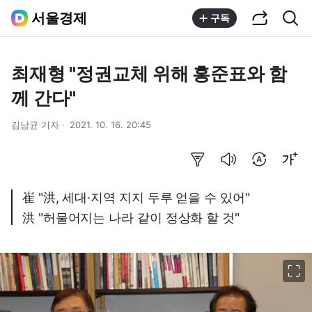
공유하기
통합검색
서울경제
구독
최재형 "정권교체 위해 홍준표와 함
께 간다"
김남균 기자
2021. 10. 16. 20:45
요약보기
음성으로 듣기
번역 설정
글씨크기 조절하기
崔 "洪, 세대·지역 지지 두루 얻을 수 있어"
洪 "허물어지는 나라 같이 정상화 할 것"
이미지 크게 보기