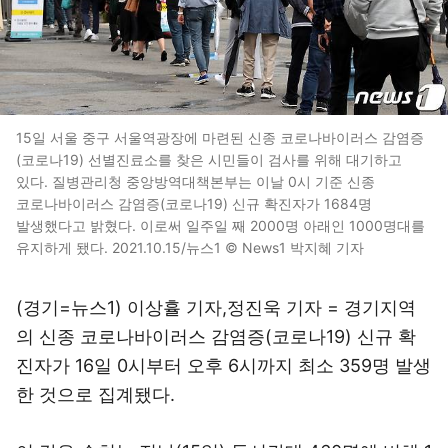
15일 서울 중구 서울역광장에 마련된 신종 코로나바이러스 감염증
(코로나19) 선별진료소를 찾은 시민들이 검사를 위해 대기하고
있다. 질병관리청 중앙방역대책본부는 이날 0시 기준 신종
코로나바이러스 감염증(코로나19) 신규 확진자가 1684명
발생했다고 밝혔다. 이로써 일주일 째 2000명 아래인 1000명대를
유지하게 됐다. 2021.10.15/뉴스1 © News1 박지혜 기자
(경기=뉴스1) 이상휼 기자,정진욱 기자 = 경기지역
의 신종 코로나바이러스 감염증(코로나19) 신규 확
진자가 16일 0시부터 오후 6시까지 최소 359명 발생
한 것으로 집계됐다.