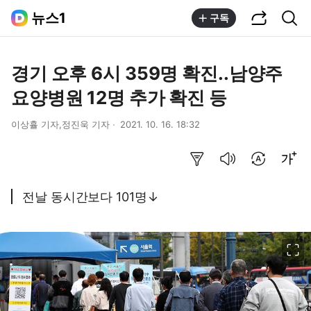
공유하기
통합검색
뉴스1
구독
경기 오후 6시 359명 확진..남양주
요양병원 12명 추가 확진 등
이상휼 기자,정진욱 기자
2021. 10. 16. 18:32
요약보기
음성으로 듣기
번역 설정
글씨크기 조절하기
전날 동시간보다 101명↓
이미지 크게 보기