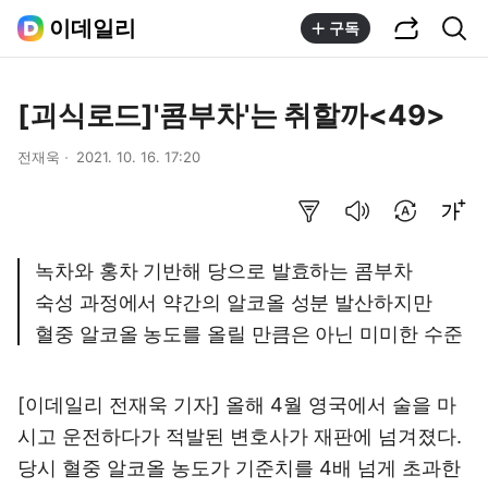
공유하기
통합검색
이데일리
구독
[괴식로드]'콤부차'는 취할까<49>
전재욱
2021. 10. 16. 17:20
요약보기
음성으로 듣기
번역 설정
글씨크기 조절하기
녹차와 홍차 기반해 당으로 발효하는 콤부차
숙성 과정에서 약간의 알코올 성분 발산하지만
혈중 알코올 농도를 올릴 만큼은 아닌 미미한 수준
[이데일리 전재욱 기자] 올해 4월 영국에서 술을 마
시고 운전하다가 적발된 변호사가 재판에 넘겨졌다.
당시 혈중 알코올 농도가 기준치를 4배 넘게 초과한