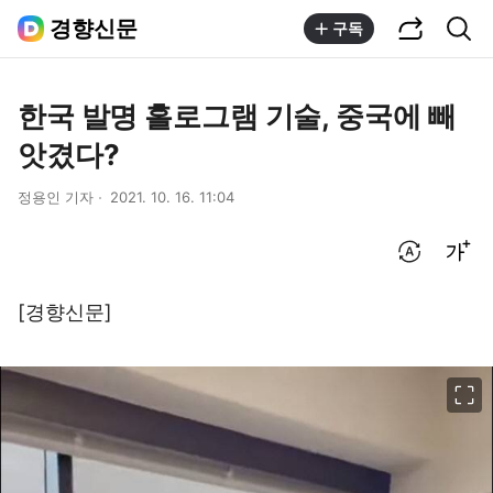
공유하기
통합검색
경향신문
구독
한국 발명 홀로그램 기술, 중국에 빼
앗겼다?
정용인 기자
2021. 10. 16. 11:04
번역 설정
글씨크기 조절하기
[경향신문]
이미지 크게 보기