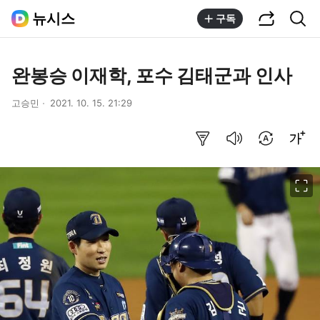
공유하기
통합검색
뉴시스
구독
완봉승 이재학, 포수 김태군과 인사
고승민
2021. 10. 15. 21:29
요약보기
음성으로 듣기
번역 설정
글씨크기 조절하기
이미지 크게 보기