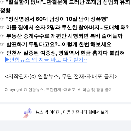
☞
"절실함이 없네"…판결문에 드러난 조재범 성범죄 유죄
정황
☞
"정신병원서 60대 남성이 10살 남아 성폭행"
☞
아들 집에서 손자 2명과 투신한 할아버지…도대체 왜?
☞
부동산 중개수수료 개편안 시행되면 복비 줄어들까
☞
발표하기 두렵다고요?…이렇게 한번 해보세요
☞
인천서 실종된 여중생, 영월역서 현금 훔치다 붙잡혀
▶연합뉴스 앱 지금 바로 다운받기~
<저작권자(c) 연합뉴스, 무단 전재-재배포 금지>
Copyright © 연합뉴스. 무단전재 -재배포, AI 학습 및 활용 금지
뉴스 밖 이야기, 다음 커뮤니티 웹에서 보기