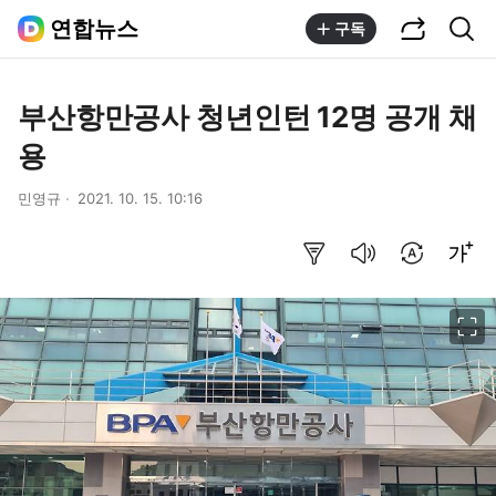
공유하기
통합검색
연합뉴스
구독
부산항만공사 청년인턴 12명 공개 채
용
민영규
2021. 10. 15. 10:16
요약보기
음성으로 듣기
번역 설정
글씨크기 조절하기
이미지 크게 보기