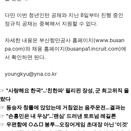
다만 이번 청년인턴 공채와 지난 8일부터 진행 중인
정규직 공채는 중복해서 지원할 수 없다.
자세한 내용은 부산항만공사 홈페이지(www.busan
pa.com)와 채용 홈페이지(busanpa1.incruit.com)에
서 확인하면 된다.
youngkyu@yna.co.kr
☞
"사랑해요 한국"…'친한파' 필리핀 장성, 군 최고위직 올
랐다
☞
동승자 창틀에 앉았는데 거침없는 음주운전…결과는
☞
"손흥민은 내 우상"…'팬심' 드러낸 토트넘 레길론
☞
우편함에 ○△□ 봉투…오징어게임 초대장 아닌 '이것'