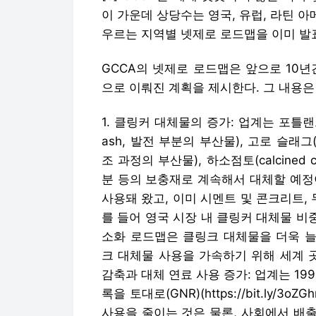
1. 클링커 대체물의 증가: 업계는 포틀
ash, 발전 부분의 부산물), 고로 슬래그(grou
조 과정의 부산물), 하소점토(calcined
분 등의 보충재로 계속해서 대체할 예정
사용돼 왔고, 이미 시멘트 및 콘크리트,
를 들어 영국 시장 내 클링커 대체물 비중은 26
소화 로드맵은 클링크 대체물을 더욱 늘
크 대체물 사용을 가속하기 위해 세계 곳
감축과 대체 연료 사용 증가: 업계는 19
록을 토대로(GNR)(https://bit.ly/
사용을 줄이는 것은 물론, 사회에서 배
환경적인 연료로 용도 변경할 것이다. G
료가 2030년까지 글로벌 시멘트 가마 
기술과 혁신에 대한 투자: GCCA는 협회
ndi)를 통해 혁신의 선봉에 설 것이며,
이 있다. 이는 이노반디의 75개 파트너
와 신생 기업을 연결하는 세계 혁신 챌린지(glo