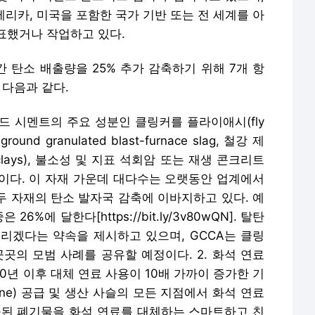
랜드 시멘트의 주요 성분인 클링커를 플라이애시(fly
nd granulated blast-furnace slag, 철강 제
 clays), 불소성 및 지표 석회암 또는 재생 콘크리트
이다. 이 자재 가운데 대다수는 오랫동안 업계에서
 두 자재의 탄소 발자국 감축에 이바지하고 있다. 예
%에 달한다[https://bit.ly/3v80wQN]. 탈탄
리겠다는 약속을 제시하고 있으며, GCCA는 클링
곳의 모범 사례를 공유할 예정이다. 2. 화석 연료
90년 이후 대체 연료 사용이 10배 가까이 증가한 기
3oZGhne) 공급 및 생산 사슬의 모든 지점에서 화석 연료
출된 폐기물을 화석 연료를 대체하는 스마트하고 친
CCA는 기존 연료에 대한 의존도를 줄이면 대체 연
에너지 사용의 22%를 차지할 것으로 예상한다. 3.
의 대표 글로벌 연구 네트워크인 이노반디(Innova
 연구 주제로는 콘크리트의 화학 물질과 가마 기술 등
와 유망 기술의 활용을 가속하기 위해 GCCA 회원사
bal innovation challenge)를 포함한다. 4.