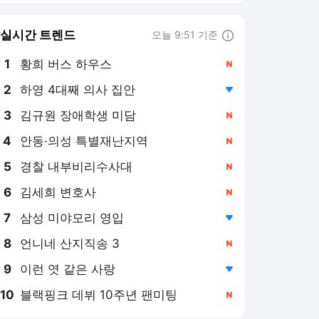
8
언니네 산지직송 3
,신규
9
이런 엿 같은 사랑
,하락
10
블랙핑크 데뷔 10주년 팬미팅
,신규
서비스 바로가기
뉴스
연예
스포츠
뉴스 홈
기후/환경
사회
경제
정치
국제
문화
IT/과학
인물
지식/칼럼
연재
배열설명서