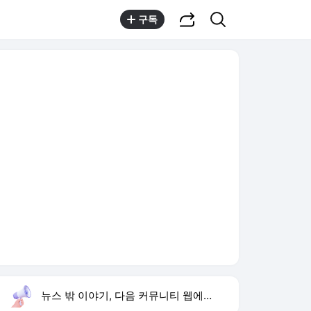
공유하기
검색
구독
뉴스 밖 이야기, 다음 커뮤니티 웹에서 보기
실시간 트렌드
오늘 9:51 기준
툴팁보기
1
황희 버스 하우스
,신규
2
하영 4대째 의사 집안
,하락
3
김규원 장애학생 미담
,신규
4
안동·의성 특별재난지역
,신규
5
경찰 내부비리수사대
,신규
6
김세희 변호사
,신규
7
삼성 미야모리 영입
,하락