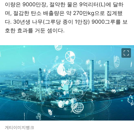
이량은 9000만장, 절약한 물은 9억리터(L)에 달하
며, 절감한 탄소 배출량은 약 270만kg으로 집계됐
다. 30년생 나무(그루당 종이 1만장) 9000그루를 보
호한 효과를 거둔 셈이다.
이미지 크게 보기
게티이미지뱅크