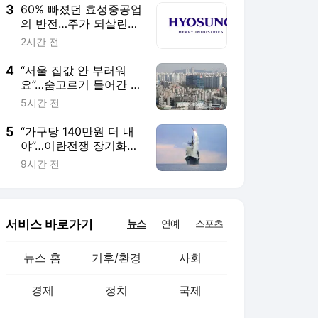
3
60% 빠졌던 효성중공업
의 반전…주가 되살린
‘12조 수주’의 힘 [이주
2시간 전
의 Bull기둥]
4
“서울 집값 안 부러워
요”…숨고르기 들어간 사
이 ‘훨훨’ 나는 이 동네
5시간 전
5
“가구당 140만원 더 내
야”…이란전쟁 장기화에
美 국민 세금 ‘눈덩이’
9시간 전
서비스 바로가기
뉴스
연예
스포츠
뉴스 홈
기후/환경
사회
경제
정치
국제