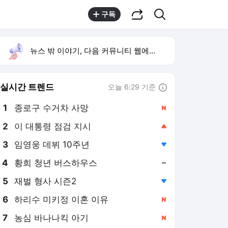
공유하기
검색
구독
뉴스 밖 이야기, 다음 커뮤니티 웹에서 보기
실시간 트렌드
오늘 6:29 기준
툴팁보기
1
종로구 수거차 사망
,신규
2
이 대통령 점검 지시
,상승
3
임영웅 데뷔 10주년
,하락
4
황희 청년 버스하우스
,유지
5
재벌 형사 시즌2
,하락
6
하리수 미키정 이혼 이유
,신규
7
농심 바나나킥 아기
,신규