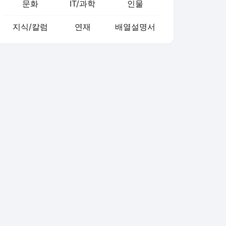
문화
IT/과학
인물
지식/칼럼
연재
배열설명서