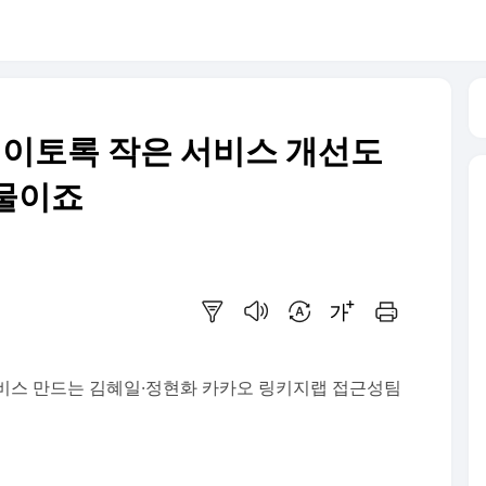
, 이토록 작은 서비스 개선도
선물이죠
요약보기
음성으로 듣기
번역 설정
글씨크기 조절하기
인쇄하기
 장애인서비스 만드는 김혜일·정현화 카카오 링키지랩 접근성팀