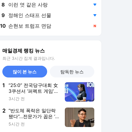
8
이런 엿 같은 사랑
,하락
9
정해인 스태프 선물
,하락
10
손현보 트럼프 면담
,신규
매일경제 랭킹 뉴스
최근 3시간 집계 결과입니다.
많이 본 뉴스
탐독한 뉴스
1
“25:0” 전국당구대회 女
3쿠션서 ‘퍼펙트 게임’
나왔다…국내1위 박세
3시간 전
정, 황령인에 완승
2
“반도체 폭락은 일단락
됐다”…전문가가 꼽은 ‘8
월 반등’ 시그널
5시간 전