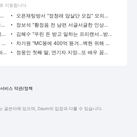
로 이동합니다.
이승기 측 "차가원 전세금 미반환은 고도의 사기 수법…엄벌 원해"
오픈채팅방서 "정청래 암살단 모집" 모의한 일당, 불구속 송치
아이유, 장기하 '별일 없이 산다' 선곡…쿨한 일상 공개
정보석 "황정음 전 남편 서글서글한 인상이었는데…"
황기순 "원정 도박으로 전 재산 잃고 필리핀 도피"
김혜수 "우린 돈 받고 일하는 프리랜서…받는 만큼 해내야"
허지웅 "우리가 지지했던 인간들이 이 꼴 만들었다"…형소법 개정에 격한 반응
차가원 "MC몽에 400억 뜯겨…백현 위해 도박빚 갚아줘"
'아들아 요양원은 싫다'…노인 70%는 아파도 집 거주 희망
정웅인 첫째 딸, 연기자 지망…또 배우 꿈꾸는 스타 2세
서비스 약관/정책
 글쓴이에 있으며, Daum의 입장과 다를 수 있습니다.