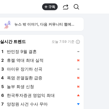
공유하기
검색
구독
뉴스 밖 이야기, 다음 커뮤니티 웹에서 보기
실시간 트렌드
오늘 7:59 기준
툴팁보기
1
반민정 9월 결혼
,유지
2
휴젤 역대 최대 실적
,신규
4
폭염 온열질환 급증
,신규
5
놀부 회생 신청
,신규
6
한국투자증권 영업익 최대
,상승
7
양정원 사건 수사 무마
,하락