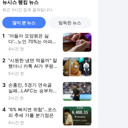
뉴시스 랭킹 뉴스
최근 3시간 집계 결과입니다.
많이 본 뉴스
탐독한 뉴스
1
'아들아 요양원은 싫
다'…노인 70%는 아파도
집 거주 희망
4시간 전
2
"시원한 냉면 먹을까" 말
했더니 카톡 AI가 쿠팡
이츠 주문·배달 한번에
5시간 전
(종합2보)
3
손흥민, 5경기 연속골
실패…LAFC는 승부차
기 끝 과달라하라 격파
2시간 전
4
“6% 빠지면 위험"…코스
피 추세 가를 분기점은
4시간 전