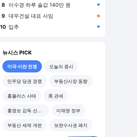
8
이수경 하루 술값 140만 원
,하락
9
대우건설 대표 사임
,신규
10
입추
,하락
뉴시스
PICK
미국·이란 전쟁
오늘의 증시
민주당 당권 경쟁
부동산시장 동향
홈플러스 사태
美 관세
홍명보 감독 선임 논란
이재명 정부
부동산 세제 개편
보완수사권 폐지