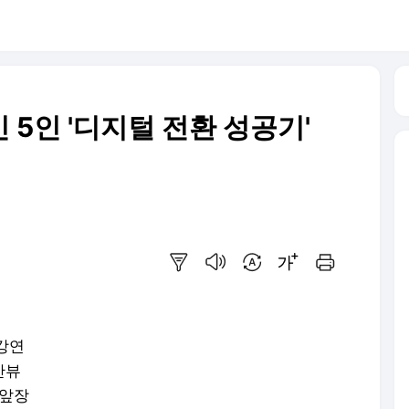
5인 '디지털 전환 성공기'
요약보기
음성으로 듣기
번역 설정
글씨크기 조절하기
인쇄하기
강연
만뷰
 앞장