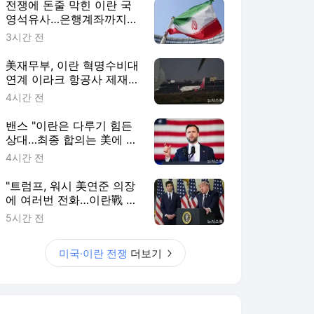
전쟁에 돈줄 막힌 이란 국
영석유사…은행계좌까지
동결
3시간 전
美재무부, 이란 혁명수비대
연계 이라크 항공사 제재
풀어
4시간 전
밴스 "이란은 다루기 힘든
상대…최종 합의는 美에 이
익”
4시간 전
"트럼프, 워시 美연준 의장
에 여러번 전화…이란戰 경
제 자문 구해"
5시간 전
미국·이란 전쟁
더보기