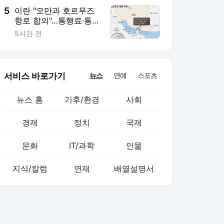
5
이란 "오만과 호르무즈
항로 합의"…통행료·통제
권 막판 조율(종합)
5시간 전
서비스 바로가기
뉴스
연예
스포츠
뉴스 홈
기후/환경
사회
경제
정치
국제
문화
IT/과학
인물
지식/칼럼
연재
배열설명서