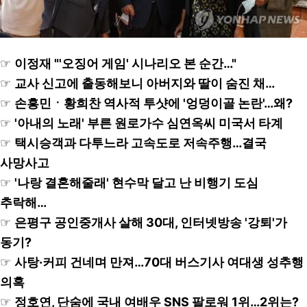
☞
이정재 "'오징어 게임' 시나리오 본 순간…"
☞
교사 신고에 출동해보니 아버지와 딸이 숨진 채…
☞
손흥민ㆍ황희찬 역사적 투샷에 '엉덩이골 논란'…왜?
☞
'아내의 노래' 부른 원로가수 심연옥씨 미국서 타계
☞
택시승객과 다투느라 고속도로 저속주행…결국
사망사고
☞
'나랑 결혼해줄래' 현수막 달고 난 비행기 도심
추락해…
☞
은평구 공인중개사 살해 30대, 인터넷방송 '강퇴'가
동기?
☞
사탕·커피 건네며 만져…70대 버스기사 여대생 성추행
의혹
☞
정호연, 단숨에 국내 여배우 SNS 팔로워 1위…2위는?