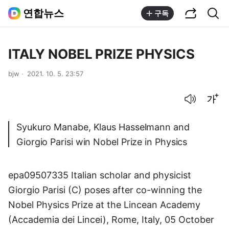
공유하기
통합검색
연합뉴스
구독
ITALY NOBEL PRIZE PHYSICS
bjw
2021. 10. 5. 23:57
음성으로 듣기
글씨크기 조절하기
Syukuro Manabe, Klaus Hasselmann and
Giorgio Parisi win Nobel Prize in Physics
epa09507335 Italian scholar and physicist
Giorgio Parisi (C) poses after co-winning the
Nobel Physics Prize at the Lincean Academy
(Accademia dei Lincei), Rome, Italy, 05 October