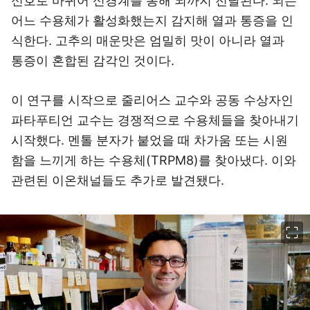
신호로 바뀌어 신경계를 통해 뇌까지 전달된다. 뇌는
어느 수용체가 활성화했는지 감지해 열과 통증을 인
식한다. 고추의 매운맛은 엄밀히 맛이 아니라 열과
통증이 혼합된 감각인 것이다.
이 연구를 시작으로 줄리어스 교수와 공동 수상자인
파타푸티언 교수는 경쟁적으로 수용체들을 찾아내기
시작했다. 멘톨 분자가 붙었을 때 차가움 또는 시원
함을 느끼게 하는 수용체(TRPM8)를 찾아냈다. 이와
관련된 이온채널들도 추가로 발견됐다.
이미지 크게 보기