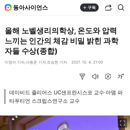
공유하기
통합검색
동아사이언스
구독
올해 노벨생리의학상, 온도와 압력
느끼는 인간의 체감 비밀 밝힌 과학
자들 수상(종합)
이정아 기자,서동준 기자,조승한 기자
2021. 10. 4. 21:00
요약보기
음성으로 듣기
번역 설정
글씨크기 조절하기
데이비드 줄리어스 UC샌프란시스코 교수·아뎀 파
타푸티언 스크립스연구소 교수
이미지 크게 보기