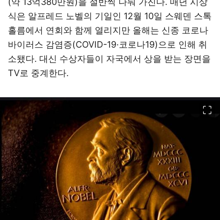
(약 13억380만원)을 절반씩 나눠 가진다. 매년 시상
식은 알프레드 노벨의 기일인 12월 10일 스웨덴 스톡
홀름에서 연회와 함께 열리지만 올해는 신종 코로나
바이러스 감염증(COVID-19·코로나19)으로 인해 취
소됐다. 대신 수상자들이 자국에서 상을 받는 장면을
TV로 중계한다.
이미지 크게 보기