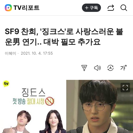
공유하기
통합검색
TV리포트
구독
SF9 찬희, '징크스'로 사랑스러운 불
운男 연기.. 대박 필모 추가요
이혜미
2021. 10. 4. 17:55
요약보기
음성으로 듣기
번역 설정
글씨크기 조절하기
이미지 크게 보기