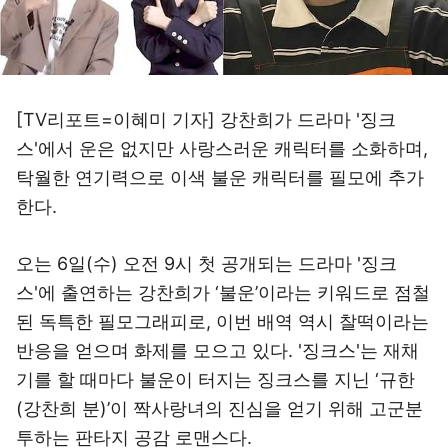
[TV리포트=이혜미 기자] 강찬희가 드라마 '징크
스'에서 운은 없지만 사랑스러운 캐릭터를 소화하며,
탁월한 연기력으로 이색 불운 캐릭터를 필모에 추가
한다.
오는 6일(수) 오전 9시 첫 공개되는 드라마 '징크
스'에 출연하는 강찬희가 ‘불운’이라는 키워드로 점철
된 독특한 필모그래피로, 이번 배역 역시 찰떡이라는
반응을 얻으며 화제를 모으고 있다. '징크스'는 재채
기를 할 때마다 불운이 터지는 징크스를 지닌 ‘규한
(강찬희 분)’이 짝사랑녀의 진심을 얻기 위해 고군분
투하는 판타지 공감 로맨스다.