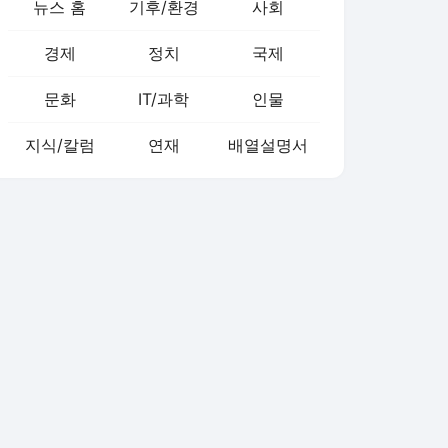
뉴스 홈
기후/환경
사회
경제
정치
국제
문화
IT/과학
인물
지식/칼럼
연재
배열설명서