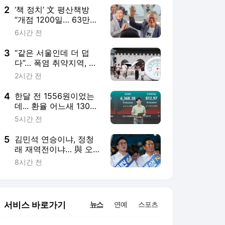
2
‘책 정치’ 文 평산책방
“개점 1200일… 63만명
다녀가”
6시간 전
3
“같은 서울인데 더 덥
다”… 폭염 취약지역, 강
북·도봉·중랑에 몰렸다
2시간 전
4
한달 전 1556원이었는
데... 환율 어느새 1300
원대 눈앞
5시간 전
5
김민석 연승이냐, 정청
래 재역전이냐… 與 오
늘 강원·TK 경선
8시간 전
서비스 바로가기
뉴스
연예
스포츠