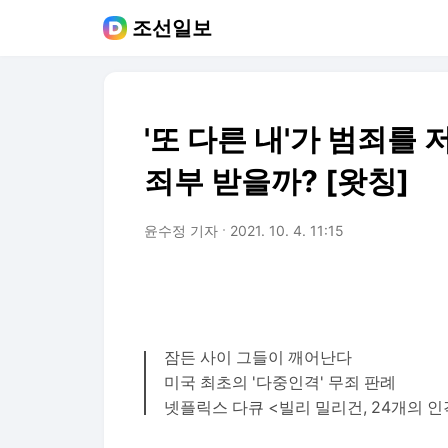
조선일보
'또 다른 내'가 범죄를
죄부 받을까? [왓칭]
윤수정 기자
2021. 10. 4. 11:15
잠든 사이 그들이 깨어난다
미국 최초의 '다중인격' 무죄 판례
넷플릭스 다큐 <빌리 밀리건, 24개의 인