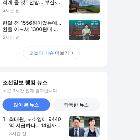
적게 올 것” 전망… 부산·김
해·울주 ‘심한 가뭄’
5시간 전
한달 전 1556원이었는데...
환율 어느새 1300원대 눈
앞
5시간 전
오늘의 이슈
더보기
조선일보 랭킹 뉴스
최근 3시간 집계 결과입니다.
많이 본 뉴스
탐독한 뉴스
1
최태원, 노소영에 9440
억 지급하나... 14일까지
재상고 않으면 확정
3시간 전