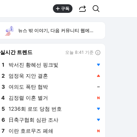
공유하기
검색
구독
뉴스 밖 이야기, 다음 커뮤니티 웹에서 보기
실시간 트렌드
오늘 8:41 기준
툴팁보기
1
박서진 황혜선 핑크빛
,하락
2
엄정욱 지안 결혼
,상승
3
여의도 폭탄 협박
,유지
4
김정렬 이혼 별거
,신규
5
1236회 로또 당첨 번호
,하락
6
日축구협회 심판 조사
,하락
7
이란 호르무즈 폐쇄
,신규