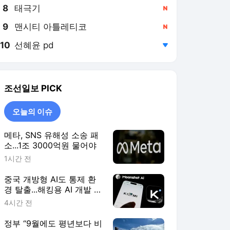
8
태극기
,신규
9
맨시티 아틀레티코
,신규
10
선혜윤 pd
,하락
조선일보
PICK
오늘의 이슈
메타, SNS 유해성 소송 패
소...1조 3000억원 물어야
1시간 전
중국 개방형 AI도 통제 환
경 탈출...해킹용 AI 개발 우
려
4시간 전
정부 “9월에도 평년보다 비