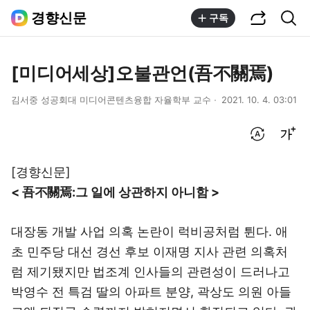
공유하기
통합검색
경향신문
구독
[미디어세상]오불관언(吾不關焉)
김서중 성공회대 미디어콘텐츠융합 자율학부 교수
2021. 10. 4. 03:01
번역 설정
글씨크기 조절하기
[경향신문]
< 吾不關焉:그 일에 상관하지 아니함 >
대장동 개발 사업 의혹 논란이 럭비공처럼 튄다. 애
초 민주당 대선 경선 후보 이재명 지사 관련 의혹처
럼 제기됐지만 법조계 인사들의 관련성이 드러나고
박영수 전 특검 딸의 아파트 분양, 곽상도 의원 아들