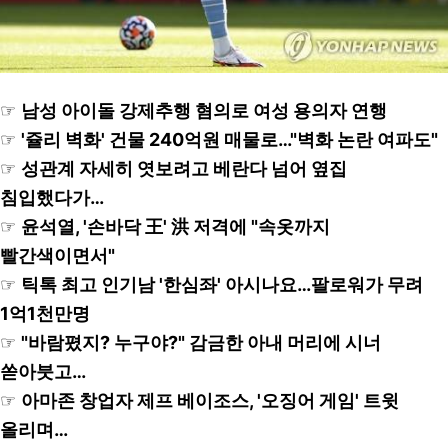
☞
남성 아이돌 강제추행 혐의로 여성 용의자 연행
☞
'쥴리 벽화' 건물 240억원 매물로…"벽화 논란 여파도"
☞
성관계 자세히 엿보려고 베란다 넘어 옆집
침입했다가…
☞
윤석열, '손바닥 王' 洪 저격에 "속옷까지
빨간색이면서"
☞
틱톡 최고 인기남 '한심좌' 아시나요…팔로워가 무려
1억1천만명
☞
"바람폈지? 누구야?" 감금한 아내 머리에 시너
쏟아붓고…
☞
아마존 창업자 제프 베이조스, '오징어 게임' 트윗
올리며…