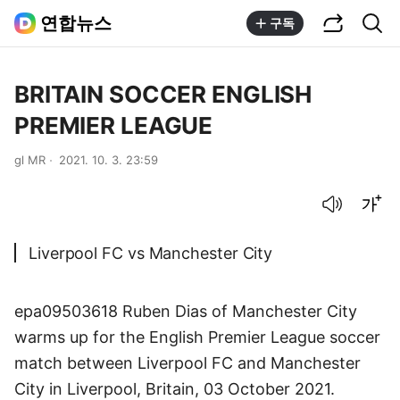
공유하기
통합검색
연합뉴스
구독
BRITAIN SOCCER ENGLISH
PREMIER LEAGUE
gl MR
2021. 10. 3. 23:59
음성으로 듣기
글씨크기 조절하기
Liverpool FC vs Manchester City
epa09503618 Ruben Dias of Manchester City
warms up for the English Premier League soccer
match between Liverpool FC and Manchester
City in Liverpool, Britain, 03 October 2021.