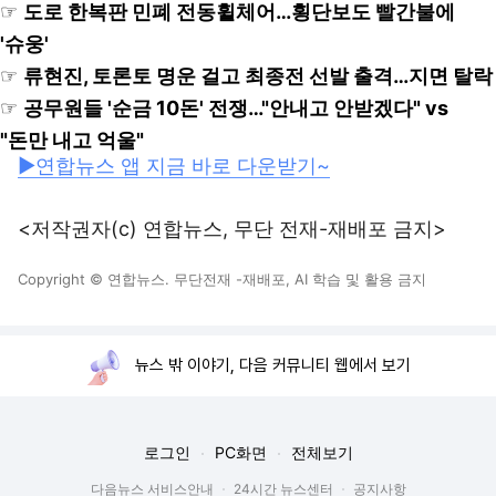
☞
도로 한복판 민폐 전동휠체어…횡단보도 빨간불에
'슈웅'
☞
류현진, 토론토 명운 걸고 최종전 선발 출격…지면 탈락
☞
공무원들 '순금 10돈' 전쟁…"안내고 안받겠다" vs
"돈만 내고 억울"
▶연합뉴스 앱 지금 바로 다운받기~
<저작권자(c) 연합뉴스, 무단 전재-재배포 금지>
Copyright © 연합뉴스. 무단전재 -재배포, AI 학습 및 활용 금지
뉴스 밖 이야기, 다음 커뮤니티 웹에서 보기
로그인
PC화면
전체보기
다음뉴스 서비스안내
24시간 뉴스센터
공지사항