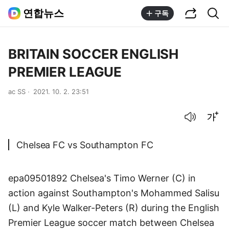
공유하기
통합검색
연합뉴스
구독
BRITAIN SOCCER ENGLISH
PREMIER LEAGUE
ac SS
2021. 10. 2. 23:51
음성으로 듣기
글씨크기 조절하기
Chelsea FC vs Southampton FC
epa09501892 Chelsea's Timo Werner (C) in
action against Southampton's Mohammed Salisu
(L) and Kyle Walker-Peters (R) during the English
Premier League soccer match between Chelsea