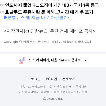
☞
인도까지 뚫었다…'오징어 게임' 83개국서 1위 등극
☞
호날두도 주유대란 못 피해…7시간 대기 후 포기
▶연합뉴스 앱 지금 바로 다운받기~
<저작권자(c) 연합뉴스, 무단 전재-재배포 금지>
Copyright © 연합뉴스. 무단전재 -재배포, AI 학습 및 활용 금지
뉴스 밖 이야기, 다음 커뮤니티 웹에서 보기
로그인
PC화면
전체보기
다음뉴스 서비스안내
24시간 뉴스센터
공지사항
기사배열책임자 : 임광욱
청소년보호책임자 : 이호원
ⓒ Daum Corp.