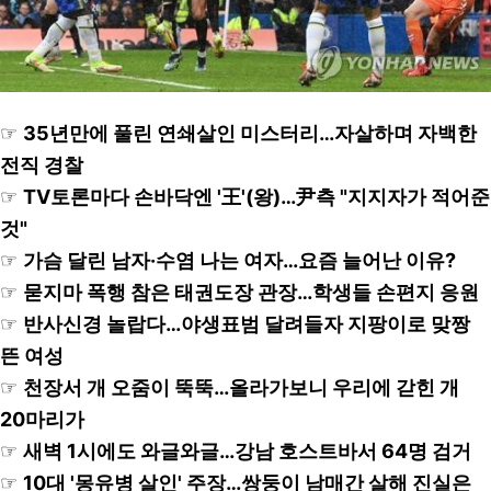
☞
35년만에 풀린 연쇄살인 미스터리…자살하며 자백한
전직 경찰
☞
TV토론마다 손바닥엔 '王'(왕)…尹측 "지지자가 적어준
것"
☞
가슴 달린 남자·수염 나는 여자…요즘 늘어난 이유?
☞
묻지마 폭행 참은 태권도장 관장…학생들 손편지 응원
☞
반사신경 놀랍다…야생표범 달려들자 지팡이로 맞짱
뜬 여성
☞
천장서 개 오줌이 뚝뚝…올라가보니 우리에 갇힌 개
20마리가
☞
새벽 1시에도 와글와글…강남 호스트바서 64명 검거
☞
10대 '몽유병 살인' 주장…쌍둥이 남매간 살해 진실은