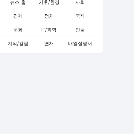
뉴스 홈
기후/환경
사회
경제
정치
국제
문화
IT/과학
인물
지식/칼럼
연재
배열설명서