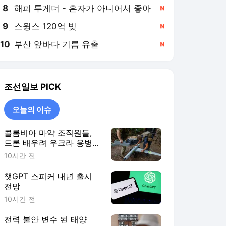
8
해피 투게더 - 혼자가 아니어서 좋아
,신규
9
스윙스 120억 빚
,신규
10
부산 앞바다 기름 유출
,신규
조선일보
PICK
오늘의 이슈
콜롬비아 마약 조직원들,
드론 배우려 우크라 용병
입대
10시간 전
챗GPT 스피커 내년 출시
전망
10시간 전
전력 불안 변수 된 태양