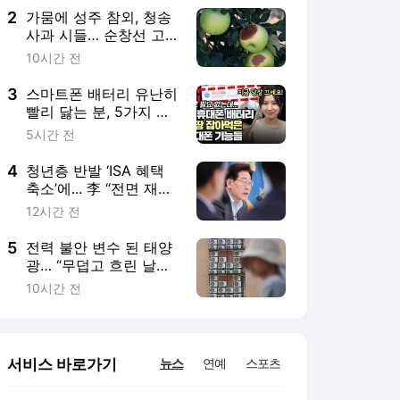
2
가뭄에 성주 참외, 청송
사과 시들… 순창선 고
추 농사 직격탄
10시간 전
3
스마트폰 배터리 유난히
빨리 닳는 분, 5가지 해
결 방법
5시간 전
4
청년층 반발 ‘ISA 혜택
축소’에... 李 “전면 재검
토하라” 질타
12시간 전
5
전력 불안 변수 된 태양
광… “무덥고 흐린 날이
가장 걱정”
10시간 전
서비스 바로가기
뉴스
연예
스포츠