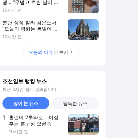
광… “무덥고 흐린 날이 가
장 걱정”
10시간 전
분단 상징 찰리 검문소서
“오늘의 평화는 통일이 준
선물”
10시간 전
오늘의 이슈
더보기
조선일보 랭킹 뉴스
최근 3시간 집계 결과입니다.
많이 본 뉴스
탐독한 뉴스
1
홈런이 2루타로… 이정
후는 홈구장 오른쪽 담
장이 밉다
10시간 전