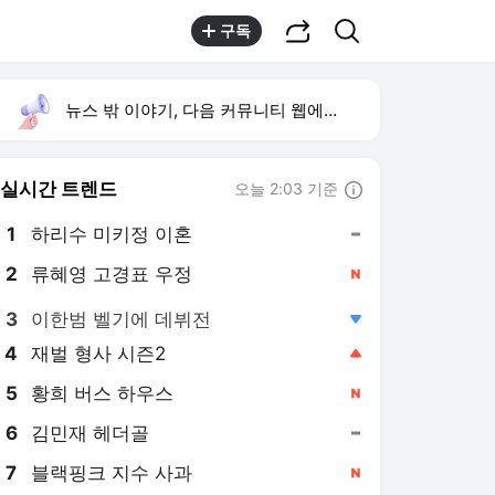
공유하기
검색
구독
뉴스 밖 이야기, 다음 커뮤니티 웹에서 보기
실시간 트렌드
오늘 2:03 기준
툴팁보기
1
하리수 미키정 이혼
,유지
2
류혜영 고경표 우정
,신규
3
이한범 벨기에 데뷔전
,하락
4
재벌 형사 시즌2
,상승
5
황희 버스 하우스
,신규
6
김민재 헤더골
,유지
7
블랙핑크 지수 사과
,신규