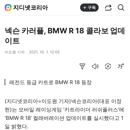
공유하기
통합검색
지디넷코리아
구독
넥슨 카러플, BMW R 18 콜라보 업데
이트
이도원 기자
2021. 10. 1. 12:05
요약보기
음성으로 듣기
번역 설정
글씨크기 조절하기
레전드 등급 카트로 BMW R 18 등장
(지디넷코리아=이도원 기자)넥슨코리아(대표 이정
헌)는 모바일 레이싱게임 ‘카트라이더 러쉬플러스’에
‘BMW R 18’ 컬래버레이션 업데이트를 실시했다고 1
일 밝혔다.