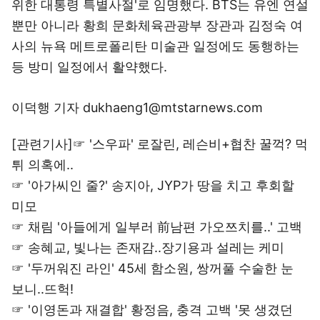
위한 대통령 특별사절'로 임명했다. BTS는 유엔 연설
뿐만 아니라 황희 문화체육관광부 장관과 김정숙 여
사의 뉴욕 메트로폴리탄 미술관 일정에도 동행하는
등 방미 일정에서 활약했다.
이덕행 기자 dukhaeng1@mtstarnews.com
[관련기사]☞
'스우파' 로잘린, 레슨비+협찬 꿀꺽? 먹
튀 의혹에..
☞
'아가씨인 줄?' 송지아, JYP가 땅을 치고 후회할
미모
☞
채림 '아들에게 일부러 前남편 가오쯔치를..' 고백
☞
송혜교, 빛나는 존재감..장기용과 설레는 케미
☞
'두꺼워진 라인' 45세 함소원, 쌍꺼풀 수술한 눈
보니..뜨헉!
☞
'이영돈과 재결합' 황정음, 충격 고백 '못 생겼던