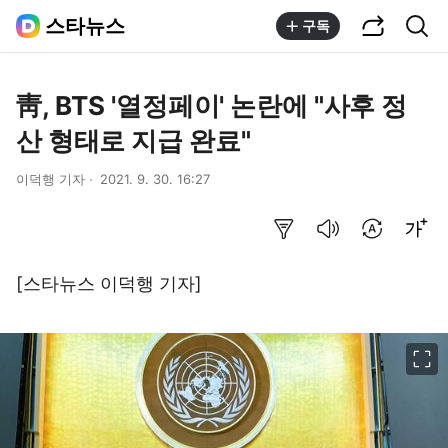
공유하기
통합검색
스타뉴스
구독
靑, BTS '열정페이' 논란에 "사후 정
산 형태로 지급 완료"
이덕행 기자
2021. 9. 30. 16:27
요약보기
음성으로 듣기
번역 설정
글씨크기 조절하기
[스타뉴스 이덕행 기자]
이미지 크게 보기