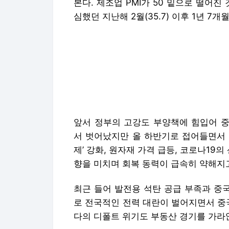
본다. 제조업 PMI가 50 밑으로 떨어진
심했던 지난해 2월(35.7) 이후 1년 7개
앞서 정부의 고강도 부양책에 힘입어 중
서 벗어났지만 올 하반기로 접어들면서 
제’ 강화, 원자재 가격 급등, 코로나19
향을 미치며 회복 동력이 급속히 약해지고
최근 들어 발전용 석탄 공급 부족과 중
로 전국적인 전력 대란이 벌어지면서 중
다의 디폴트 위기도 부동산 경기를 가라
이미 부정적 경기지표들이 잇따르는 상황이
비 9.5% 오르며 13년 만에 최고 상승률
경기 둔화가 가시화되면서 글로벌 투자은
치를 내려 잡고 있다. 전일 골드만삭스가 
2%에서 7.7%로 수정했다. 전망치가 8