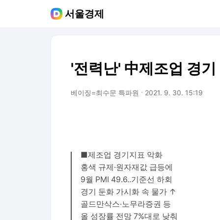
서울경제
'전력난' 中제조업 경기 
베이징=최수문 특파원
2021. 9. 30. 15:19
■제조업 경기지표 악화
홍색 규제·원자재값 급등에
9월 PMI 49.6..기준선 하회
경기 둔화 가시화 속 물가 ↑
골드만삭스·노무라증권 등
올 성장률 전망 7%대로 낮춰