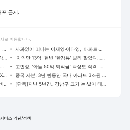
주인을 알아보네..전기차 GV60에 장착한 신기술
사과없이 떠나는 이재영·이다영, '아파트·차' 받는다
스벅 리유저블 컵 대란날…점장 '울며 도망치고 싶었다'
'차익만 13억' 현빈 '한강뷰' 빌라 팔았다…김연아·대성도 거주
나도 모르게 바뀐 2차 접종 날짜 '멘붕'…'공지도 없었다'
고민정, '아들 50억 퇴직금' 곽상도 직격 '화천대유가 '우렁각시' 수준'
새벽 고성방가에 주차갑질…'아파트 미친X, 참교육 도와주세요'
중국 자본, 3년 반동안 국내 아파트 3조원 쓸어갔다
아이유 의상 베끼더니…中 게임, 'BTS 뮤비 한복' 무단 도용
[단독]지난 5년간.. 강남구 크기 논·밭이 태양광으로 뒤덮였다
서비스 약관/정책
 글쓴이에 있으며, Daum의 입장과 다를 수 있습니다.