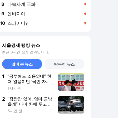
8
나솔사계 국화
,신규
9
엔비디아
,신규
10
스파이더맨
,신규
서울경제 랭킹 뉴스
최근 3시간 집계 결과입니다.
많이 본 뉴스
탐독한 뉴스
1
“공부해도 소용없네” 한
때 열풍이던 ‘국민 자격
증’…4년 만에 반토막 난
1시간 전
이유
2
“잠깐만 있어, 엄마 금방
올게” 아이 차에 두고 내
렸다간…‘85도 찜통’에
5시간 전
놔두는 셈