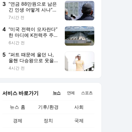
3
“연금 88만원으로 남은
긴 인생 어떻게 사나”…
73세까지 일하겠다는
7시간 전
노인들
4
“미국 전력이 모자란다”
한 마디에 K전력주 주
목…AI 데이터센터 전력
6시간 전
수요 ‘5배 폭증’
5
“퍼트 때문에 울던 나,
올핸 다승왕으로 웃을래
요”
4시간 전
서비스 바로가기
뉴스
연예
스포츠
뉴스 홈
기후/환경
사회
경제
정치
국제