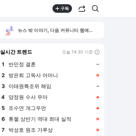
공유하기
검색
구독
뉴스 밖 이야기, 다음 커뮤니티 웹에서 보기
실시간 트렌드
오늘 14:30 기준
툴팁보기
1
반민정 결혼
,유지
2
방은희 고독사 어머니
,신규
3
이태원특조위 해임
,유지
4
양정원 수사 무마
,상승
5
조수연 개그우먼
,상승
6
휴젤 상반기 역대 최대 실적
,신규
7
박성호 원조 갸루상
,신규