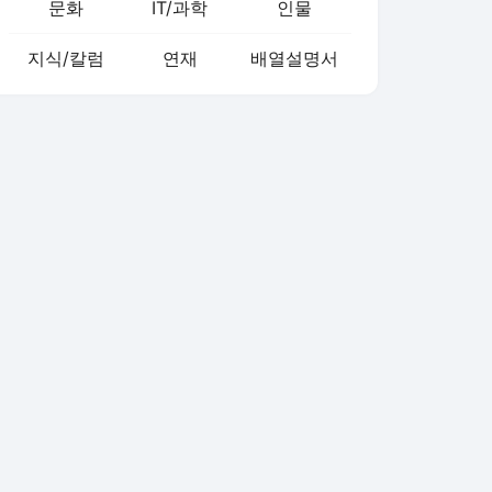
문화
IT/과학
인물
지식/칼럼
연재
배열설명서