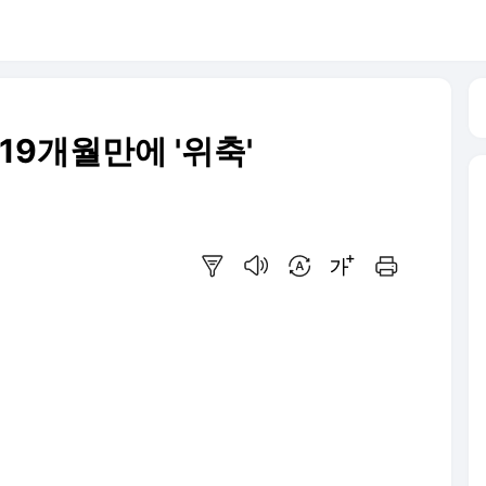
19개월만에 '위축'
요약보기
음성으로 듣기
번역 설정
글씨크기 조절하기
인쇄하기