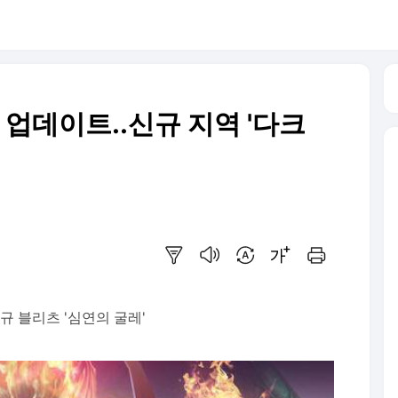
 업데이트..신규 지역 '다크
요약보기
음성으로 듣기
번역 설정
글씨크기 조절하기
인쇄하기
규 블리츠 '심연의 굴레'