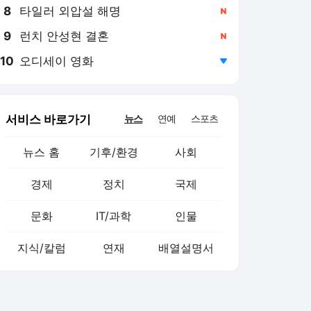
8
타일러 외압설 해명
,신규
9
런치 안성현 결혼
,신규
10
오디세이 영화
,하락
서비스 바로가기
뉴스
연예
스포츠
뉴스 홈
기후/환경
사회
경제
정치
국제
문화
IT/과학
인물
지식/칼럼
연재
배열설명서