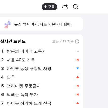
공유하기
검색
구독
뉴스 밖 이야기, 다음 커뮤니티 웹에서 보기
실시간 트렌드
오늘 7:11 기준
툴팁보기
1
방은희 어머니 고독사
,유지
2
서울 40도 기록
,신규
3
차인표 동생 구강암 사망
,하락
4
입추
,상승
5
프리마켓 주문금지
,신규
6
박해준 폭싹 부자
,신규
7
아이유 장기하 노래 선곡
,상승