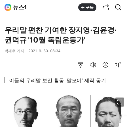
공유하기
통합검색
뉴스1
구독
우리말 편찬 기여한 장지영·김윤경·
권덕규 '10월 독립운동가'
박재우 기자
2021. 9. 30. 08:34
요약보기
음성으로 듣기
번역 설정
글씨크기 조절하기
이들의 우리말 보전 활동 '말모이' 제작 동기
이미지 크게 보기