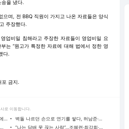
소송을 냈다.
없으며, 전 BBQ 직원이 가지고 나온 자료들은 양식
고 주장했다.
Q가 영업비밀 침해라고 주장한 자료들이 영업비밀 요
판부는 “원고가 특정한 자료에 대해 법에서 정한 영
했다.
배포 금지.
론사로 이동합니다.
월 2억 버는 워킹맘 김지선, 죽음의 문턱에서 깨달은 멈춤의 미학
벽돌 나르던 손으로 연기를 쌓다, 허남준·안보현·이도현의 굳은살 기록
면 5개” 임지연부터 이소라까지, 톱스타들의 살 안 찌는 루틴
“나는 담배 못 끊는 사람”…조혜련·최강희·김동완이 금연에 성공한 이유