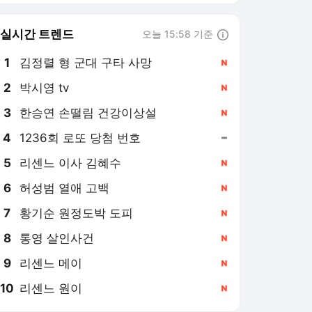
6
허성범 열애 고백
,신규
7
황기순 원정도박 도피
,신규
8
통영 살인사건
,신규
9
리센느 메이
,신규
10
리센느 원이
,신규
세계일보
PICK
사건수첩
심층기획
박수찬의 軍
의미 또는 재미
최현태의 여행·와인홀릭
차 한잔 나누며
한컷한주(週)
밀착취재
세계초대석