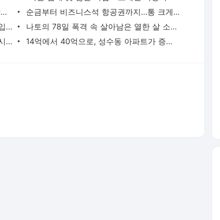
수백억 벌어 떠난 여행, 엄정화·김종국·장윤정이 마주한 진짜 성공
순금부터 비즈니스석 항공권까지…통 크게 스태프 챙긴 소지섭·아이유·김우빈
“때로는 비굴해져야 한다”, 35억 빌딩 매입한 권성준 셰프의 자산 증식법
나토의 78일 폭격 속 살아남은 열한 살 소년은 어떻게 세계 1위가 됐나
통장 잔고 230억원보다 값진 거처, 소녀시대 유리가 제주 촌동네를 택한 이유
14억에서 40억으로, 성수동 아파트가 증명한 남궁민의 27년 공식