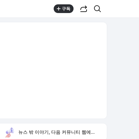
공유하기
검색
구독
뉴스 밖 이야기, 다음 커뮤니티 웹에서 보기
실시간 트렌드
오늘 15:58 기준
툴팁보기
1
김정렬 형 군대 구타 사망
,신규
3
한승연 손떨림 건강이상설
,신규
4
1236회 로또 당첨 번호
,유지
5
리센느 이사 김혜수
,신규