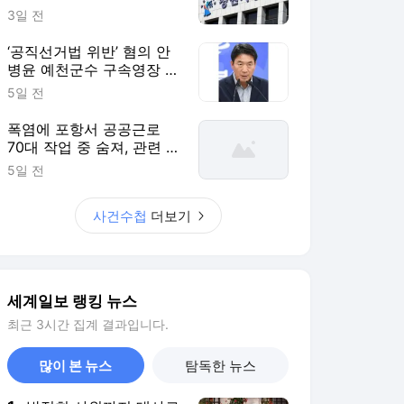
세계일보 랭킹 뉴스
최근 3시간 집계 결과입니다.
많이 본 뉴스
탐독한 뉴스
1
박정희 사위까지 대사로
보냈다… 70년 넘게 이
어진 ‘칠레 인연’
4시간 전
2
‘호리병 모양의 비행체
는 무엇?’…조선시대부터
현재까지, 한국서 목격
7시간 전
된 ‘UFO’
3
“숙면하려고 입에 테이
프 붙였는데”…의사의
‘위험성’ 경고
3시간 전