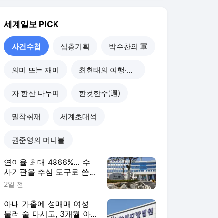
권준영의 머니볼
연이율 최대 4866%… 수
사기관을 추심 도구로 쓴
불법 대부업자 덜미 [사건
2일 전
수첩]
아내 가출에 성매매 여성
불러 술 마시고, 3개월 아
기 때려 숨지게 한 친부 [사
3일 전
건수첩]
‘공직선거법 위반’ 혐의 안
병윤 예천군수 구속영장 기
각 [사건수첩]
5일 전
폭염에 포항서 공공근로
70대 작업 중 숨져, 관련 사
업 전면 중단 [사건수첩]
5일 전
사건수첩
더보기