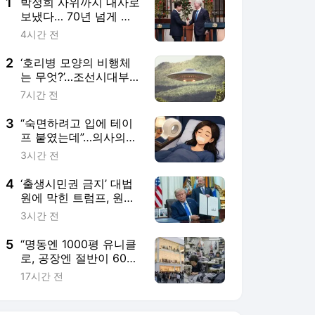
4
‘출생시민권 금지’ 대법
원에 막힌 트럼프, 원정
출산 차단 행정명령 서
3시간 전
명 [월드픽]
5
“명동엔 1000평 유니클
로, 공장엔 절반이 60
대”…K패션 ‘성장사다리’
17시간 전
흔들린다 [일상톡톡 플
러스]
서비스 바로가기
뉴스
연예
스포츠
뉴스 홈
기후/환경
사회
경제
정치
국제
문화
IT/과학
인물
지식/칼럼
연재
배열설명서