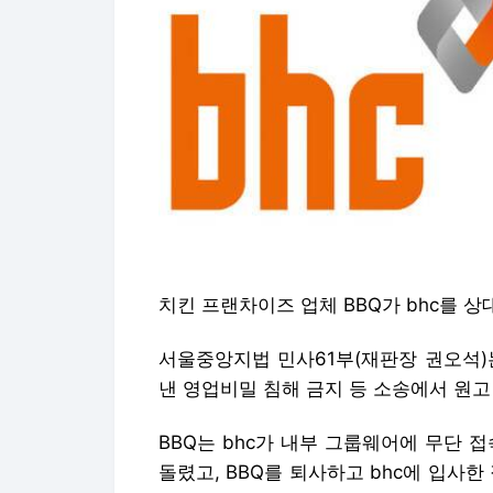
치킨 프랜차이즈 업체 BBQ가 bhc를 상
서울중앙지법 민사61부(재판장 권오석)는 
낸 영업비밀 침해 금지 등 소송에서 원고
BBQ는 bhc가 내부 그룹웨어에 무단 
돌렸고, BBQ를 퇴사하고 bhc에 입사한