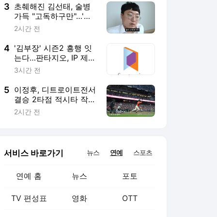
3
초췌해진 김선태, 술병
가득 "고독하구만"…'리
센느 사태' 후 심경 [ST
2시간 전
이슈]
4
'김부장' 시즌2 흥행 잇
는다…판타지오, IP 제작
·매니지먼트 '두 토끼' 조
3시간 전
준
5
이정후, 디트로이트전서
결승 2타점 적시타 작
렬…타율 0.303 유지
2시간 전
서비스 바로가기
뉴스
연예
스포츠
연예 홈
뉴스
포토
TV 편성표
영화
OTT