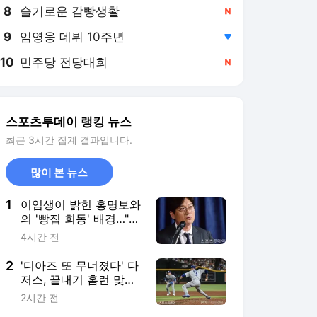
8
슬기로운 감빵생활
,신규
9
임영웅 데뷔 10주년
,하락
10
민주당 전당대회
,신규
스포츠투데이 랭킹 뉴스
최근 3시간 집계 결과입니다.
많이 본 뉴스
1
이임생이 밝힌 홍명보와
의 '빵집 회동' 배경…"정
몽규 최종 지시로 면담
4시간 전
한 것"
2
'디아즈 또 무너졌다' 다
저스, 끝내기 홈런 맞으
며 애리조나에 역전패…
2시간 전
7연패 수렁