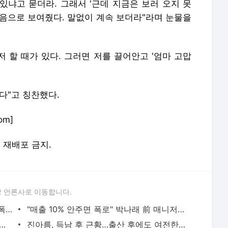
있냐고 묻더라. 그래서 '근데 지금은 보러 오지 못
처음으로 보여줬다. 말없이 계속 보더라"라며 눈물을
저 할 때가 있다. 그러면 저를 끌어안고 '엄마 고맙
다"고 칭찬했다.
om]
및 재배포 금지.
 언론사로 이동합니다.
"카톡 멀티 프로필로 관계 은폐" 황정민 폭로女, 문자·녹취록 증거 공개 [ST이슈]
"매출 10% 안주면 폭로" 박나래 前 매니저 2명, 공갈미수·횡령 혐의로 재판
 '술타기' 혐의로 재판…음주운전 혐의는 미적용
진아름, 득남 후 근황…출산 후에도 여전한 미모 [스타엿보기]