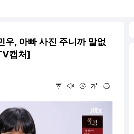
 민우, 아빠 사진 주니까 말없
TV캡처]
요약보기
음성으로 듣기
번역 설정
글씨크기 조절하기
인쇄하기