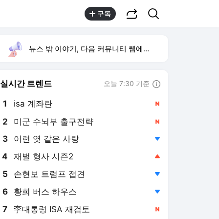
공유하기
검색
구독
뉴스 밖 이야기, 다음 커뮤니티 웹에서 보기
실시간 트렌드
오늘 7:30 기준
툴팁보기
1
isa 계좌란
,신규
2
미군 수뇌부 출구전략
,신규
3
이런 엿 같은 사랑
,하락
4
재벌 형사 시즌2
,상승
5
손현보 트럼프 접견
,하락
6
황희 버스 하우스
,하락
7
李대통령 ISA 재검토
,신규