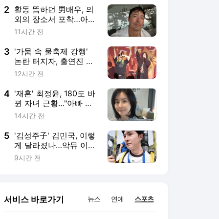
2
활동 뜸하던 男배우, 의
외의 장소서 포착…아마
추어 골프 대회 7위 기
11시간 전
록 [MHN:픽]
3
'가뭄 속 물축제 강행'
논란 터지자, 출연진 스
컬&하하 "출연료 전액
12시간 전
기부"
4
'재혼' 최정윤, 180도 바
뀐 자녀 근황…"아빠 생
기고 나서는 물에서 안
14시간 전
나와" [MHN:픽]
5
'김성주子' 김민국, 이렇
게 달라졌나…악뮤 이수
현과 스위스行→능청 진
9시간 전
행까지 [MHN:픽]
서비스 바로가기
뉴스
연예
스포츠