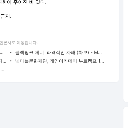
권한이 주어진 바 있다.
 금지.
 언론사로 이동합니다.
홀만 따라가기] '골프 잘 몰라도 유현주는 안다','핫'유현주 - MHN스포츠
블랙핑크 제니 '파격적인 자태'(화보) - MHN스포츠
레이싱모델 강이나 '자신있게 풀어헤친 지퍼'[포토] - MHN스포츠
넷마블문화재단, 게임아카데미 부트캠프 1기 온라인 수료식 개최 - MHN스포츠
오버워치, 새로운 전장 '말레벤토' 공개 - MHN스포츠