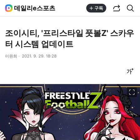
공유하기
통합검색
데일리e스포츠
구독
조이시티, '프리스타일 풋볼Z' 스카우
터 시스템 업데이트
이원희
2021. 9. 29. 18:28
글씨크기 조절하기
이미지 크게 보기