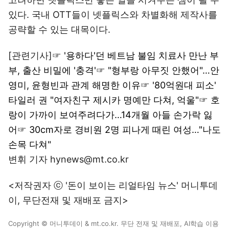
있다. 국내 OTT들이 넷플릭스와 차별화해 제작사를
공략할 수 있는 대목이다.
[관련기사]☞
'용하다'던 베트남 불임 치료사 만난 부
부, 출산 비밀에 '충격'
☞
"형부랑 아무짓 안했어"…안
영미, 윤형빈과 관계 해명한 이유
☞
'80억원대 피소'
타일러 권 "여자친구 제시카 명예만 다쳐, 억울"
☞
호
랑이 가까이 보여주려다가…14개월 아들 손가락 잃
어
☞
30cm자로 경비원 2명 피나게 때린 여성…"나도
손목 다쳐"
변휘 기자 hynews@mt.co.kr
<저작권자 ⓒ '돈이 보이는 리얼타임 뉴스' 머니투데
이, 무단전재 및 재배포 금지>
Copyright © 머니투데이 & mt.co.kr. 무단 전재 및 재배포, AI학습 이용