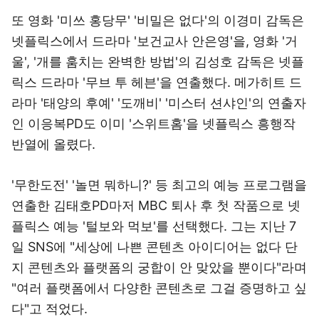
또 영화 '미쓰 홍당무' '비밀은 없다'의 이경미 감독은
넷플릭스에서 드라마 '보건교사 안은영'을, 영화 '거
울', '개를 훔치는 완벽한 방법'의 김성호 감독은 넷플
릭스 드라마 '무브 투 헤븐'을 연출했다. 메가히트 드
라마 '태양의 후예' '도깨비' '미스터 션샤인'의 연출자
인 이응복PD도 이미 '스위트홈'을 넷플릭스 흥행작
반열에 올렸다.
'무한도전' '놀면 뭐하니?' 등 최고의 예능 프로그램을
연출한 김태호PD마저 MBC 퇴사 후 첫 작품으로 넷
플릭스 예능 '털보와 먹보'를 선택했다. 그는 지난 7
일 SNS에 "세상에 나쁜 콘텐츠 아이디어는 없다 단
지 콘텐츠와 플랫폼의 궁합이 안 맞았을 뿐이다"라며
"여러 플랫폼에서 다양한 콘텐츠로 그걸 증명하고 싶
다"고 적었다.