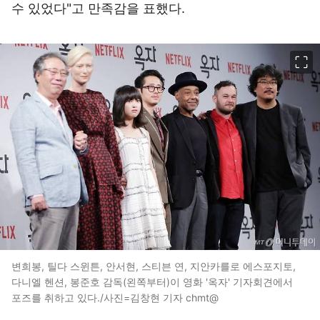
수 있었다"고 만족감을 표했다.
이미지 크게 보기
변희봉, 틸다 스윈튼, 안서현, 스티븐 연, 지안카를로 에스포지토,
다니엘 헨션, 봉준호 감독(왼쪽부터)이 영화 '옥자' 기자회견에서
포즈를 취하고 있다./사진=김창현 기자 chmt@