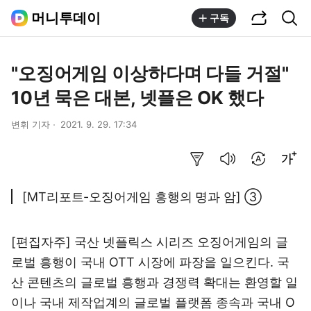
공유하기
통합검색
머니투데이
구독
"오징어게임 이상하다며 다들 거절"
10년 묵은 대본, 넷플은 OK 했다
변휘 기자
2021. 9. 29. 17:34
요약보기
음성으로 듣기
번역 설정
글씨크기 조절하기
[MT리포트-오징어게임 흥행의 명과 암] ③
[편집자주] 국산 넷플릭스 시리즈 오징어게임의 글
로벌 흥행이 국내 OTT 시장에 파장을 일으킨다. 국
산 콘텐츠의 글로벌 흥행과 경쟁력 확대는 환영할 일
이나 국내 제작업계의 글로벌 플랫폼 종속과 국내 O