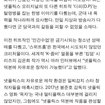
넷플릭스 오리지널의 또 다른 히트작 '디피(D.P)'는
탈영병을 잡는 헌병 이야기를 다뤘는데, 군대 내 폭
력을 적나라하게 묘사했다. 만일 지상파 방송사가 다
뤘다면 군 당국과의 갈등을 피할 수 없었을 소재다.
이전 히트작인 '인간수업'은 금기시되는 청소년 성매
매를 다뤘고, '스위트홈'은 한국에서 시도되지 않았던
크리처물이다. 세계적 'K-좀비' 열풍을 부른 '킹덤' 시
리즈의 김은희 작가 역시 여러 인터뷰에서 "넷플릭스
덕분에 자유로운 창작이 가능했다"고 말했다.
넷플릭스의 자유로운 제작 환경은 일찌감치 스타 창
작자들을 매혹시켰다. 2017년 봉준호 감독의 넷플릭
스 영화 '옥자'는 국내 멀티플렉스 대부분에 걸리지
않았지만, 그럼에도 "넷플릭스 덕분에 작품을 완성할