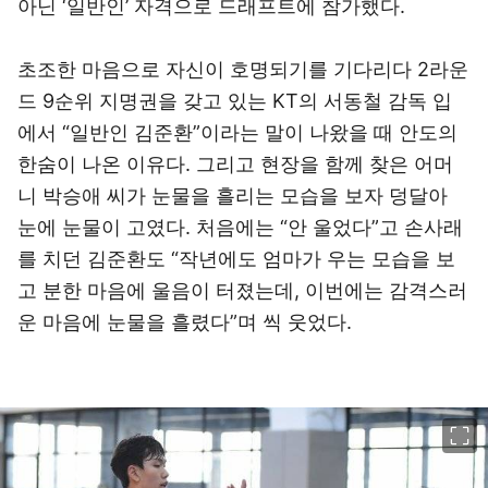
아닌 ‘일반인’ 자격으로 드래프트에 참가했다.
초조한 마음으로 자신이 호명되기를 기다리다 2라운
드 9순위 지명권을 갖고 있는 KT의 서동철 감독 입
에서 “일반인 김준환”이라는 말이 나왔을 때 안도의
한숨이 나온 이유다. 그리고 현장을 함께 찾은 어머
니 박승애 씨가 눈물을 흘리는 모습을 보자 덩달아
눈에 눈물이 고였다. 처음에는 “안 울었다”고 손사래
를 치던 김준환도 “작년에도 엄마가 우는 모습을 보
고 분한 마음에 울음이 터졌는데, 이번에는 감격스러
운 마음에 눈물을 흘렸다”며 씩 웃었다.
이미지 크게 보기