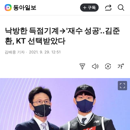
공유하기
통합검색
동아일보
구독
낙방한 득점기계→'재수 성공'..김준
환, KT 선택받았다
김배중 기자
2021. 9. 29. 12:51
요약보기
음성으로 듣기
번역 설정
글씨크기 조절하기
이미지 크게 보기