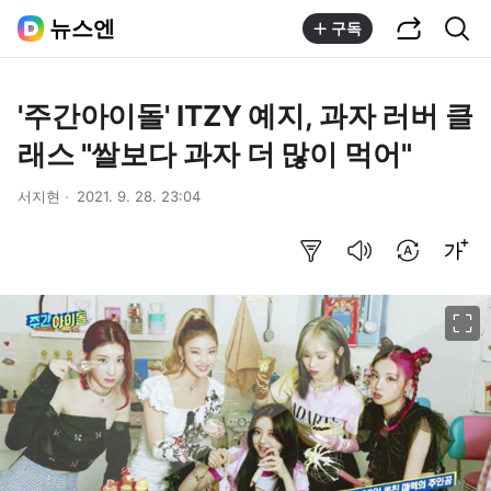
공유하기
통합검색
뉴스엔
구독
'주간아이돌' ITZY 예지, 과자 러버 클
래스 "쌀보다 과자 더 많이 먹어"
서지현
2021. 9. 28. 23:04
요약보기
음성으로 듣기
번역 설정
글씨크기 조절하기
이미지 크게 보기