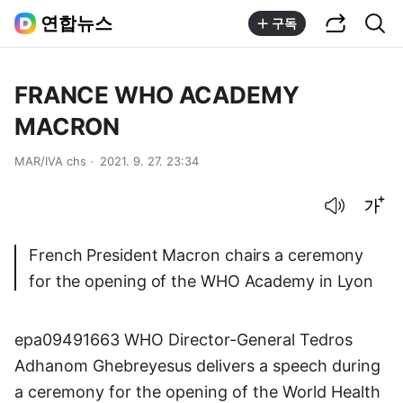
공유하기
통합검색
연합뉴스
구독
FRANCE WHO ACADEMY
MACRON
MAR/IVA chs
2021. 9. 27. 23:34
음성으로 듣기
글씨크기 조절하기
French President Macron chairs a ceremony
for the opening of the WHO Academy in Lyon
epa09491663 WHO Director-General Tedros
Adhanom Ghebreyesus delivers a speech during
a ceremony for the opening of the World Health