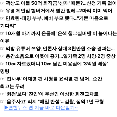
☞
곽상도 아들 50억 퇴직금 '산재' 때문?…신청 기록 없어
☞
유명 체인점 햄버거에서 빨간 벌레…2마리 이미 먹어
☞
민효린-태양 부부, 예비 부모 됐다…"기쁜 마음으로
기다려"
☞
10개월 아기까지 온몸에 '은색 칠'…'실버맨'이 늘어나는
이유
☞
먹방 유튜버 쯔양, 언론사 상대 3천만원 소송 결과는…
☞
층간소음으로 이웃에 흉기…일가족 2명 사망·2명 중상
☞
10㎝ 자르랬더니 10㎝ 남긴 미용실에 '3억원 배상'
명령
☞
'집사부' 이재명 편 시청률 윤석열 편 넘어…순간
최고는 무려
☞
'회전'보다 '진입'이 우선인 이상한 회전교차로
☞
'음주사고' 리지 "매일 반성"…검찰, 징역 1년 구형
▶연합뉴스 앱 지금 바로 다운받기~