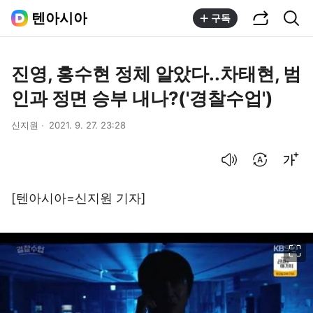
공유하기
통합검색
텐아시아
구독
진영, 홍수현 정체 알았다..차태현, 범
인과 정면 승부 내나?('경찰수업')
신지원
2021. 9. 27. 23:28
음성으로 듣기
번역 설정
글씨크기 조절하기
[텐아시아=신지원 기자]
이미지 크게 보기