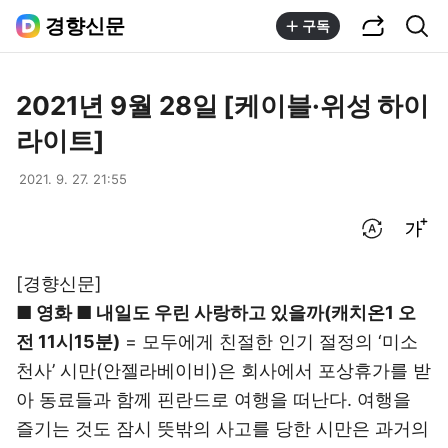
공유하기
통합검색
경향신문
구독
2021년 9월 28일 [케이블·위성 하이
라이트]
2021. 9. 27. 21:55
번역 설정
글씨크기 조절하기
[경향신문]
■ 영화 ■ 내일도 우린 사랑하고 있을까(캐치온1 오
전 11시15분)
= 모두에게 친절한 인기 절정의 ‘미소
천사’ 시만(안젤라베이비)은 회사에서 포상휴가를 받
아 동료들과 함께 핀란드로 여행을 떠난다. 여행을
즐기는 것도 잠시 뜻밖의 사고를 당한 시만은 과거의