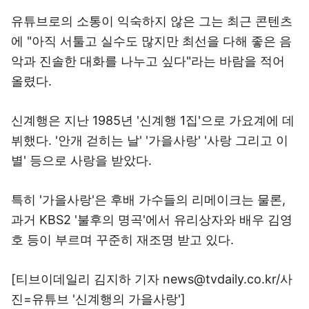
유튜브로의 소통이 익숙하지 않은 그는 최근 콘텐츠
에 "아직 서툴고 실수도 많지만 최선을 다해 좋은 음
악과 진솔한 대화를 나누고 싶다"라는 바람을 적어
올렸다.
신계행은 지난 1985년 '신계행 1집'으로 가요계에 데
뷔했다. '안개 걷히는 날' '가을사랑' '사랑 그리고 이
별' 등으로 사랑을 받았다.
특히 '가을사랑'은 후배 가수들의 리메이크는 물론,
과거 KBS2 '불후의 명곡'에서 유리상자와 배우 김영
호 등이 부르며 꾸준히 재조명 받고 있다.
[티브이데일리 김지하 기자 news@tvdaily.co.kr/사
진=유튜브 '신계행의 가을사랑']