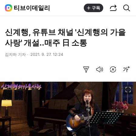
공유하기
통합검색
티브이데일리
구독
신계행, 유튜브 채널 '신계행의 가을
사랑' 개설..매주 日 소통
김지하 기자
2021. 9. 27. 12:24
요약보기
음성으로 듣기
번역 설정
글씨크기 조절하기
이미지 크게 보기