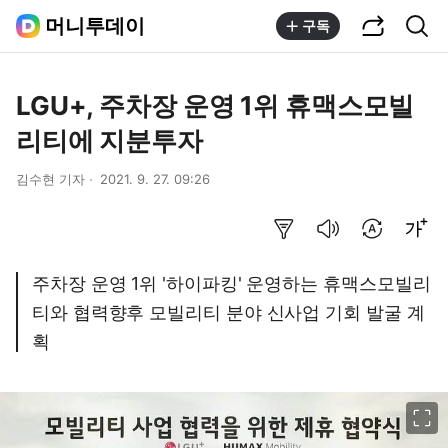
공유하기
통합검색
머니투데이
구독
LGU+, 주차장 운영 1위 휴맥스모빌
리티에 지분투자
김수현 기자
2021. 9. 27. 09:26
요약보기
음성으로 듣기
번역 설정
글씨크기 조절하기
주차장 운영 1위 '하이파킹' 운영하는 휴맥스모빌리
티와 협력향후 모빌리티 분야 신사업 기회 발굴 계
획
이미지 크게 보기