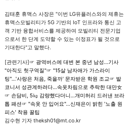
김태훈 휴맥스 사장은 "이번 LG유플러스와의 제휴는
휴맥스모빌리티가 5G 기반의 IoT 인프라와 통신 고
객 기반 융합서비스를 제공하여 모빌리티 전문기업
으로서 한 단계 도약할 수 있는 이정표가 될 것으로
기대한다"고 말했다.
[관련기사]☞
광역버스에 대변 본 중년 남성…기사
"아직도 헛구역질"
☞
"15살 남자애가 가스라이
팅"…'사랑은 처음, 죽을까' 문자받은 학원 조교
☞
발
코니서 성관계하려다…속옷차림으로 추락한 대만女
☞
손담비, 5㎏ 감량했다더니…개미허리 드러낸 브라
톱 패션
☞
"속옷 안 입어요"…신재은이 밝힌 '노출 원
피스' 착용 꿀팁
김수현 기자 theksh01@mt.co.kr